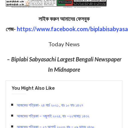
লাইক করুন আমাদের ফেসবুক
পেজ-
https://www.facebook.com/biplabisabyasa
Today News
– Biplabi Sabyasachi Largest Bengali Newspaper
In Midnapore
You Might Also Like
আজকের পত্রিকা- ২৪ মার্চ ২০২১ , বাঃ ১০ ফাঃ ১৪২৭
আজকের পত্রিকা – ৭জুলাই ২০২৫, বাঃ –২২আষাঢ় ১৪৩২
আজকের পত্রিকা – ২৭ আগস্ট ২০২৩, বাঃ – ০৯ ভাদ্র ১৪৩০