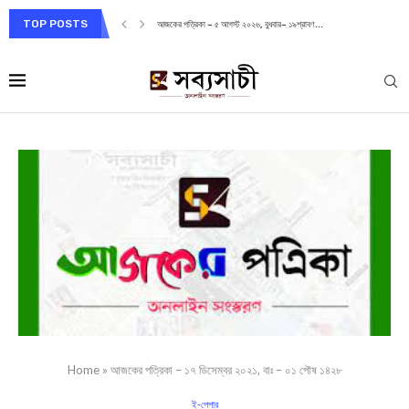
TOP POSTS
আজকের পত্রিকা – ৫ আগস্ট ২০২৬, বুধবার– ১৯শ্রাবণ...
Home
»
আজকের পত্রিকা – ১৭ ডিসেম্বর ২০২১, বাঃ – ০১ পৌষ ১৪২৮
ই-পেপার