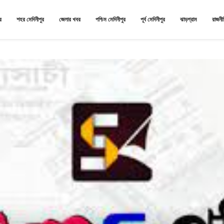
র
শহর মেদিনীপুর
জেলার খবর
পশ্চিম মেদিনীপুর
পূর্ব মেদিনীপুর
ঝাড়গ্রাম
রাজনী