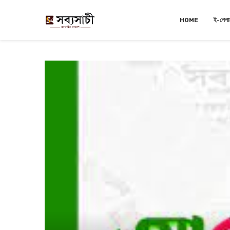
HOME
ই-পেপা