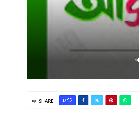
আ
0
SHARE