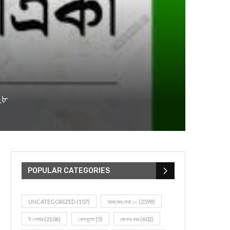
২৮
POPULAR CATEGORIES
UNCATEGORIZED
(107)
আজকের সেরা ১০
(2598)
ই-পেপার
(2106)
খেলাধূলো
(5)
জেলার খবর
(602)