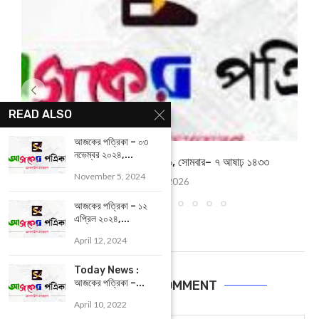
READ ALSO
আজকের পত্রিকা – ০৩
নভেম্বর ২০২৪,...
আজকের পত্রিকা – ২২জুন ২০২৬, সোমবার– ৭ আষাঢ় ১৪৩৩
November 5, 2024
June 22, 2026
আজকের পত্রিকা – ১২
এপ্রিল ২০২৪,...
April 12, 2024
Today News :
আজকের পত্রিকা –...
LEAVE A COMMENT
April 10, 2022