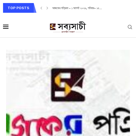
TOP POSTS
আজকের পত্রিকা – ৩১জুলাই ২০২৬, শুক্রবার– ১৪ শ্রাবণ...