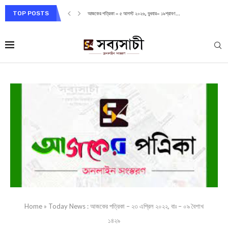
TOP POSTS
আজকের পত্রিকা – ৫ আগস্ট ২০২৬, বুধবার– ১৯শ্রাবণ...
Home
»
Today News : আজকের পত্রিকা – ২৩ এপ্রিল ২০২২, বাঃ – ০৯ বৈশাখ
১৪২৯