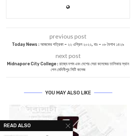
previous post
Today News : আজকের পত্রিকা – ২২ এপ্রিল ২০২২, বাঃ – ০৮ বৈশাখ ১৪২৯
next post
Midnapore City College : রাজ্যে দশম এবং দেশের সেরা কলেজের তালিকায় স্থান
পেল মেদিনীপুর সিটি কলেজ
YOU MAY ALSO LIKE
READ ALSO