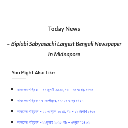
Today News
– Biplabi Sabyasachi Largest Bengali Newspaper
In Midnapore
You Might Also Like
আজকের পত্রিকা – ০১ জুলাই ২০২৩, বাঃ – ১৫ আষাঢ় ১৪৩০
আজকের পত্রিকা- ৭ সেপ্টেম্বর, বাং- ২১ ভাদ্র ১৪২৭
আজকের পত্রিকা – ২২ এপ্রিল ২০২৪, বাঃ – ০৯ বৈশাখ ১৪৩১
আজকের পত্রিকা –২২জুলাই ২০২৫, বাঃ – ৫শ্রাবণ ১৪৩২