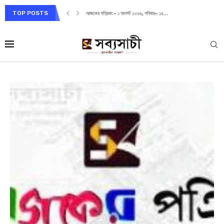
TOP POSTS
আজকের পত্রিকা – ১ আগস্ট ২০২৬, শনিবার– ১৫...