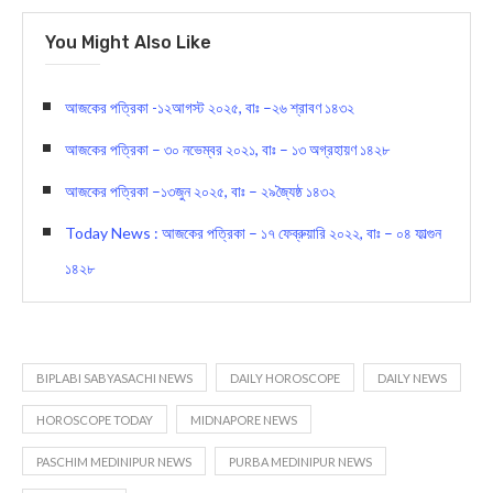
You Might Also Like
আজকের পত্রিকা -১২আগস্ট ২০২৫, বাঃ –২৬ শ্রাবণ ১৪৩২
আজকের পত্রিকা – ৩০ নভেম্বর ২০২১, বাঃ – ১৩ অগ্রহায়ণ ১৪২৮
আজকের পত্রিকা –১৩জুন ২০২৫, বাঃ – ২৯জ্যৈষ্ঠ ১৪৩২
Today News : আজকের পত্রিকা – ১৭ ফেব্রুয়ারি ২০২২, বাঃ – ০৪ ফাল্গুন
১৪২৮
BIPLABI SABYASACHI NEWS
DAILY HOROSCOPE
DAILY NEWS
HOROSCOPE TODAY
MIDNAPORE NEWS
PASCHIM MEDINIPUR NEWS
PURBA MEDINIPUR NEWS