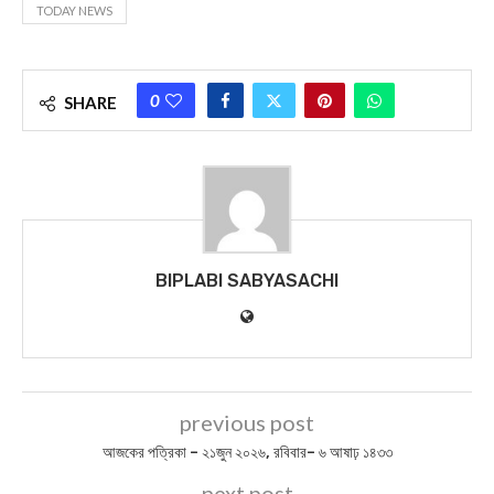
TODAY NEWS
0
SHARE
BIPLABI SABYASACHI
previous post
আজকের পত্রিকা – ২১জুন ২০২৬, রবিবার– ৬ আষাঢ় ১৪৩৩
next post