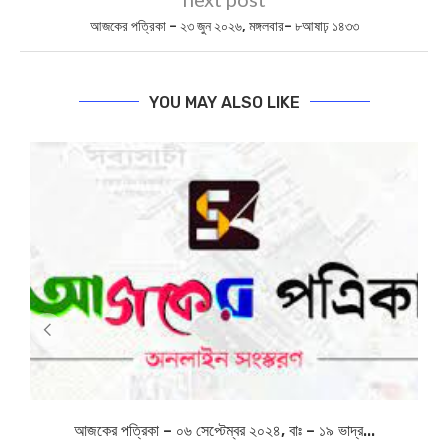
আজকের পত্রিকা – ২৩ জুন ২০২৬, মঙ্গলবার– ৮আষাঢ় ১৪৩৩
YOU MAY ALSO LIKE
আজকের পত্রিকা – ০৬ সেপ্টেম্বর ২০২৪, বাঃ – ১৯ ভাদ্র...