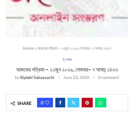
Home
»
আজকের পত্রিকা – ২২জুন ২০২৬, সোমবার– ৭ আষাঢ় ১৪৩৩
ই-পেপার
আজকের পত্রিকা – ২২জুন ২০২৬, সোমবার– ৭ আষাঢ় ১৪৩৩
by
Biplabi Sabyasachi
June 22, 2026
0 comment
0
SHARE