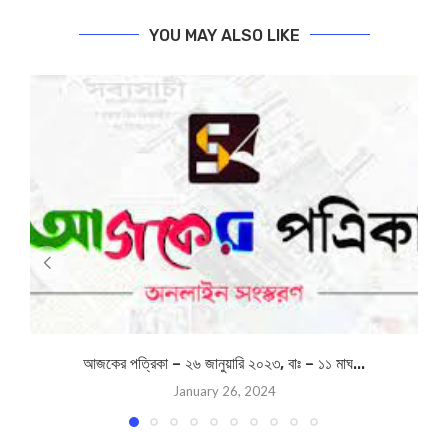
আজকের পত্রিকা -১৭ সেপ্টেম্বর ২০২৫, বাঃ – ৩১ ভাদ্র ১৪৩২
next post
আজকের পত্রিকা -২০ সেপ্টেম্বর ২০২৫, বাঃ – ৩ আশ্বিন ১৪৩২
YOU MAY ALSO LIKE