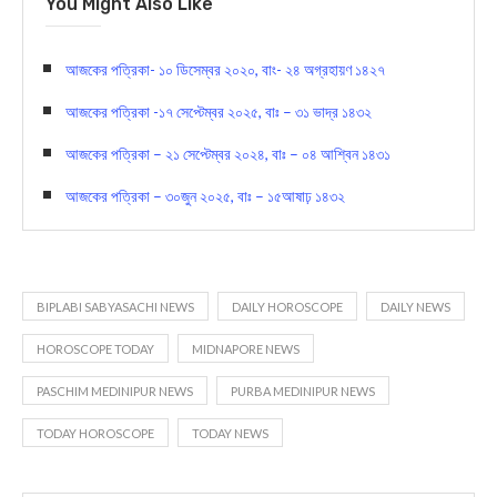
Biplabi Sabyasachi Largest Bengali News
pape
r
You Might Also Like
আজকের পত্রিকা- ১০ ডিসেম্বর ২০২০, বাং- ২৪ অগ্রহায়ণ ১৪২৭
আজকের পত্রিকা -১৭ সেপ্টেম্বর ২০২৫, বাঃ – ৩১ ভাদ্র ১৪৩২
আজকের পত্রিকা – ২১ সেপ্টেম্বর ২০২৪, বাঃ – ০৪ আশ্বিন ১৪৩১
আজকের পত্রিকা – ৩০জুন ২০২৫, বাঃ – ১৫আষাঢ় ১৪৩২
BIPLABI SABYASACHI NEWS
DAILY HOROSCOPE
DAILY NEWS
HOROSCOPE TODAY
MIDNAPORE NEWS