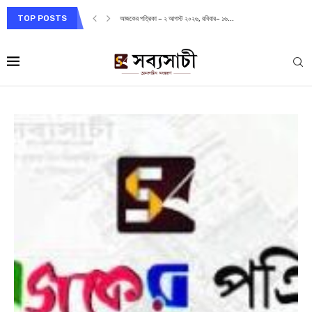
TOP POSTS
আজকের পত্রিকা – ২ আগস্ট ২০২৬, রবিবার– ১৬...