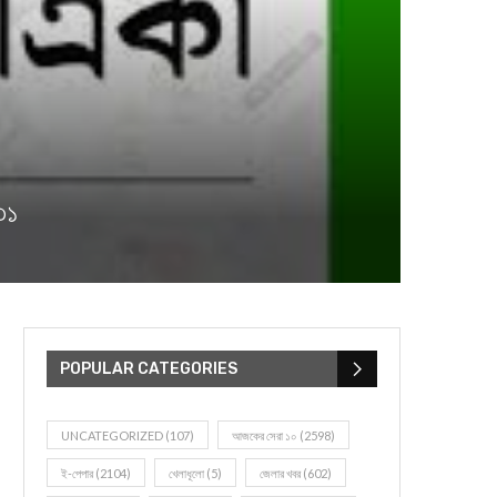
৩১
POPULAR CATEGORIES
UNCATEGORIZED
(107)
আজকের সেরা ১০
(2598)
ই-পেপার
(2104)
খেলাধূলো
(5)
জেলার খবর
(602)