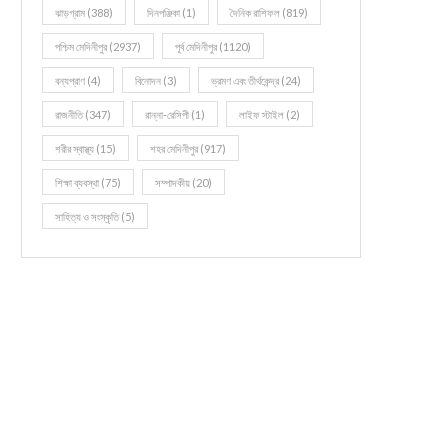
ঝাড়গ্রাম
(388)
দিনপঞ্জিকা
(1)
দৈনিক রাশিফল
(819)
পশ্চিম মেদিনীপুর
(2937)
পূর্ব মেদিনীপুর
(1120)
বন্যপ্রাণ
(4)
বিনোদন
(3)
ভ্রমণ এবং তীর্থকেন্দ্র
(24)
রাজনীতি
(347)
রান্না-রেসিপী
(1)
লাইফ স্টাইল
(2)
শরীর স্বাস্থ্য
(15)
শহর মেদিনীপুর
(917)
শিক্ষা ব্যবস্থা
(75)
সম্পাদকীয়
(20)
সাহিত্য ও সংস্কৃতি
(5)