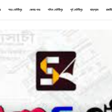
র
শহর মেদিনীপুর
জেলার খবর
পশ্চিম মেদিনীপুর
পূর্ব মেদিনীপুর
ঝাড়গ্রাম
রাজনী