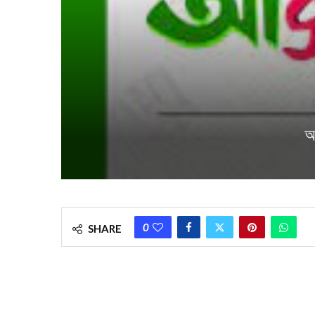
আ
0
SHARE