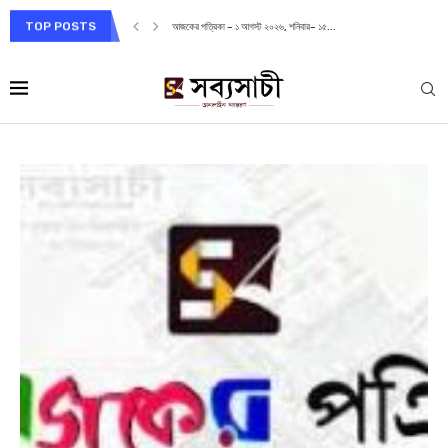
TOP POSTS
আজকের পত্রিকা – ১ আগস্ট ২০২৬, শনিবার– ১৫...