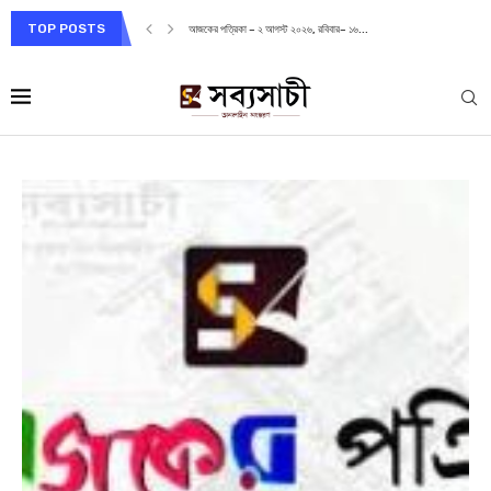
TOP POSTS
আজকের পত্রিকা – ২ আগস্ট ২০২৬, রবিবার– ১৬...