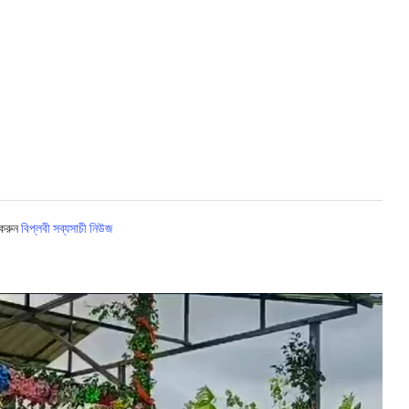
 করুন
বিপ্লবী সব্যসাচী নিউজ