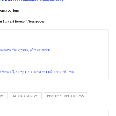
rematorium
hi Largest Bengali Newspaper
 নেভাতে দৌড় ছাত্রদের, কুর্নিশ বন দফতরের
ুতর আহত ভাই, বনদপ্তর থেকে আগাম সতর্কবার্তা না জানানোই ক্ষোভ
EWS
MIDNAPORE NEWS
PASCHIM MEDINIPUR NEWS