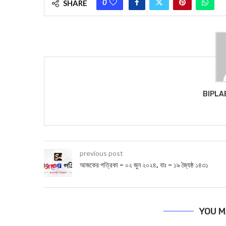
0
SHARE
BIPLA
previous post
আজকের পত্রিকা – ০২ জুন ২০২৪, বাঃ – ১৯ জ্যৈষ্ঠ ১৪৩১
YOU M