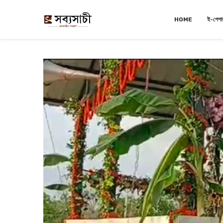
HOME
ই-পেপা