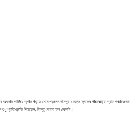
র অবসান কাটিয়ে শ্মশান গড়তে নেমে পড়লেন দাসপুর ১ নম্বর ব্ল‍কের পাঁচবেড়িয়া গ্রাম পঞ্চায়েতের
 শুধু প্রতিশ্রুতি দিয়েছেন, কিন্তু কোনো ফল মেলেনি।