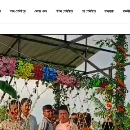
র
শহর মেদিনীপুর
জেলার খবর
পশ্চিম মেদিনীপুর
পূর্ব মেদিনীপুর
ঝাড়গ্রাম
রাজনী