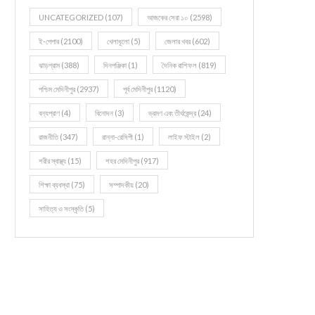
UNCATEGORIZED
(107)
আজকের সেরা ১০
(2598)
ই-পেপার
(2100)
খেলাধূলো
(5)
জেলার খবর
(602)
ঝাড়গ্রাম
(388)
দিনপঞ্জিকা
(1)
দৈনিক রাশিফল
(819)
পশ্চিম মেদিনীপুর
(2937)
পূর্ব মেদিনীপুর
(1120)
বন্যপ্রাণ
(4)
বিনোদন
(3)
ভ্রমণ এবং তীর্থকেন্দ্র
(24)
রাজনীতি
(347)
রান্না-রেসিপী
(1)
লাইফ স্টাইল
(2)
শরীর স্বাস্থ্য
(15)
শহর মেদিনীপুর
(917)
শিক্ষা ব্যবস্থা
(75)
সম্পাদকীয়
(20)
সাহিত্য ও সংস্কৃতি
(5)