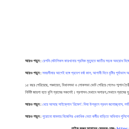
আরও পড়ুন :
রেশমি মেটালিকস কারখানায় শ্রমিক মৃত্যুতে জাতীয় সড়ক অবরোধ বিজ
আরও পড়ুন :
সময়সীমার আগেই বঙ্গে প্রবেশ বর্ষা কাল, আগামী দিনে বৃষ্টির পূর্বাভা
১৫ বছর পেরিয়েছে, পঞ্চায়েত, বিধানসভা ও লোকসভা ভোট পেরিয়ে গেলেও শ্মশান তৈরীর
নির্দিষ্ট জায়গা হতে খুশি গ্রামের সকলেই। প্রশাসন যেখানে অপারগ,সেখানে গ্রামে
আরও পড়ুন :
ধেয়ে আসছে সাইক্লোন ‘রিমেল’: দিঘা উপকূলে প্রবল জলোচ্ছ্বাস, পর্যটক
আরও পড়ুন :
পুরোনো মামলায় বিজেপির একাধিক নেতা কর্মীর বাড়িতে অভিযান পুলিশ
লাইক করুন আমাদের ফেসবুক পেজ-
https