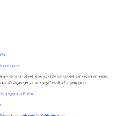
েপির
স আবহাওয়া দফতরের
 কাজ শুরু হয়নি। “শেষমেশ গ্রামের যুবকেরা চাঁদা তুলে নতুন শ্মশান তৈরী করলেন। দেহ সৎকারের
র যুবকদের এই উদ্যোগ প্রশাসনের চোখে আঙুল দিয়ে দেখিয়ে দিল গ্রামের যুবকেরা।
দের সমুদ্রে নামার নিষেধাজ্ঞা
ের
://www.facebook.com/biplabisabyasachi