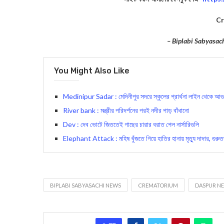
C
– Biplabi Sabyasac
You Might Also Like
Medinipur Sadar : মেদিনীপুর সদরে স্কুলের প্রার্থনা লাইন থেকে আগুন
River bank : মন্ত্রীর পরিদর্শনের পরই নদীর পাড় বাঁধানো
Dev : দেব ভোটে জিততেই গাছের চারার বরাত পেল নার্সারিগুলি
Elephant Attack : মহিষ খুঁজতে গিয়ে হাতির হানায় মৃত্যু দাদার, গুর
BIPLABI SABYASACHI NEWS
CREMATORIUM
DASPUR N