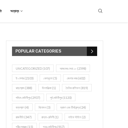
তি
অন্যান্য
POPULAR CATEGORIES
UNCATEGORIZED
(107)
আজকের সেরা ১০
(2598)
ই-পেপার
(2103)
খেলাধূলো
(5)
জেলার খবর
(602)
ঝাড়গ্রাম
(388)
দিনপঞ্জিকা
(1)
দৈনিক রাশিফল
(819)
পশ্চিম মেদিনীপুর
(2937)
পূর্ব মেদিনীপুর
(1120)
বন্যপ্রাণ
(4)
বিনোদন
(3)
ভ্রমণ এবং তীর্থকেন্দ্র
(24)
রাজনীতি
(347)
রান্না-রেসিপী
(1)
লাইফ স্টাইল
(2)
শরীর স্বাস্থ্য
(15)
শহর মেদিনীপুর
(917)