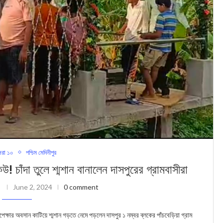
রা ১০
পশ্চিম মেদিনীপুর
দা তুলে শ্মশান বানালেন দাসপুরের গ্রামবাসীরা
i
June 2, 2024
0 comment
েক্ষার অবসান কাটিয়ে শ্মশান গড়তে নেমে পড়লেন দাসপুর ১ নম্বর ব্ল‍কের পাঁচবেড়িয়া গ্রাম