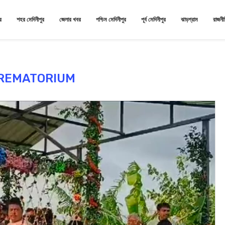
র
শহর মেদিনীপুর
জেলার খবর
পশ্চিম মেদিনীপুর
পূর্ব মেদিনীপুর
ঝাড়গ্রাম
রাজনী
REMATORIUM