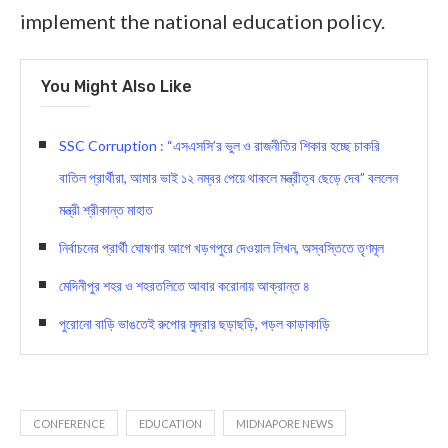
implement the national education policy.
You Might Also Like
SSC Corruption : “এসএসসি’র ভুল ও রাজনীতির শিকার হচ্ছে চাকরি
বাতিল প্রার্থীরা, আমার ভাই ১২ নম্বর পেয়ে থাকলে মন্ত্রীত্ব ছেড়ে দেব” বললেন
মন্ত্রী শ্রীকান্ত মাহাত
নির্বাচনের প্রার্থী ঘোষণার আগে খড়গপুরে দেওয়াল লিখন, অস্বস্তিতে তৃণমূল
মেদিনীপুর শহর ও শহরতলিতে আবার করোনায় আক্রান্ত ৪
পুরোনো বাড়ি ভাঙতেই রুপোর মুদ্রার ছড়াছড়ি, পড়ল কাড়াকাড়ি
CONFERENCE
EDUCATION
MIDNAPORE NEWS