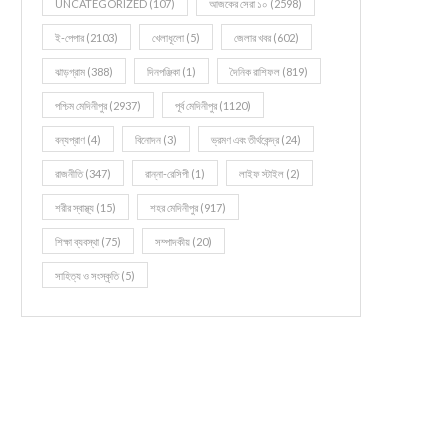
UNCATEGORIZED
(107)
আজকের সেরা ১০
(2598)
ই-পেপার
(2103)
খেলাধূলো
(5)
জেলার খবর
(602)
ঝাড়গ্রাম
(388)
দিনপঞ্জিকা
(1)
দৈনিক রাশিফল
(819)
পশ্চিম মেদিনীপুর
(2937)
পূর্ব মেদিনীপুর
(1120)
বন্যপ্রাণ
(4)
বিনোদন
(3)
ভ্রমণ এবং তীর্থকেন্দ্র
(24)
রাজনীতি
(347)
রান্না-রেসিপী
(1)
লাইফ স্টাইল
(2)
শরীর স্বাস্থ্য
(15)
শহর মেদিনীপুর
(917)
শিক্ষা ব্যবস্থা
(75)
সম্পাদকীয়
(20)
সাহিত্য ও সংস্কৃতি
(5)