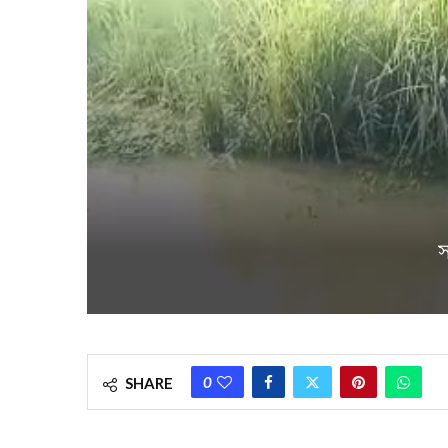
স
0
SHARE