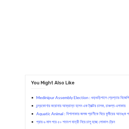
You Might Also Like
Medinipur Assembly Election : গুড়গুড়িপালে গ্রেপ্তার বিজেপি কর্মী
চন্দ্রকোণায় করোনায় আক্রান্ত হলেন এক ট্রাক্টর চালক, চাঞ্চল্য এলাকায়
Aquatic Animal : বিশালাকার জলজ প্রাণীকে ঘিরে কুমীরের আতঙ্ক পশ্
প্রায় ৬ মাস পরে ৫০ শতাংশ যাত্রী নিয়ে চালু হচ্ছে লোকাল ট্রেন