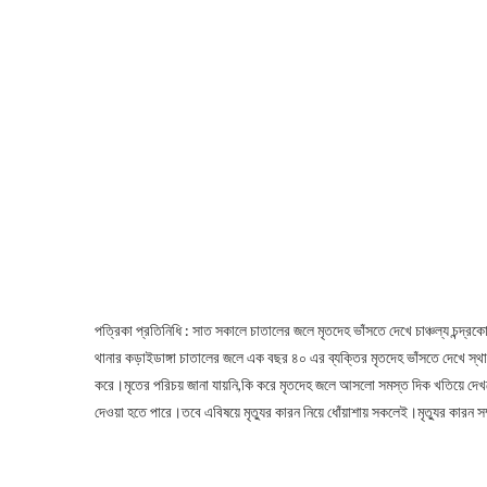
পত্রিকা প্রতিনিধি : সাত সকালে চাতালের জলে মৃতদেহ ভাঁসতে দেখে চাঞ্চল্য চন্দ্রকো
থানার কড়াইডাঙ্গা চাতালের জলে এক বছর ৪০ এর ব্যক্তির মৃতদেহ ভাঁসতে দেখে স্থ
করে।মৃতের পরিচয় জানা যায়নি,কি করে মৃতদেহ জলে আসলো সমস্ত দিক খতিয়ে দেখছে
দেওয়া হতে পারে।তবে এবিষয়ে মৃত্যুর কারন নিয়ে ধোঁয়াশায় সকলেই।মৃত্যুর কারন সম