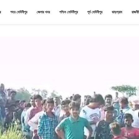
র
শহর মেদিনীপুর
জেলার খবর
পশ্চিম মেদিনীপুর
পূর্ব মেদিনীপুর
ঝাড়গ্রাম
রাজনী