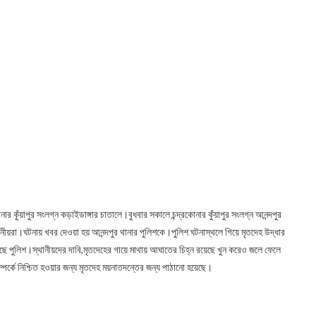
নার কুঁয়াপুর সংলগ্ন কড়াইডাঙ্গার চাতালে।বুধবার সকালে চন্দ্রকোনার কুঁয়াপুর সংলগ্ন আনন্দপুর
ানীয়রা।ঘটনায় খবর দেওয়া হয় আনন্দপুর থানার পুলিশকে।পুলিশ ঘটনাস্থলে গিয়ে মৃতদেহ উদ্ধার
 পুলিশ।স্থানীয়দের দাবি,মৃতদেহের গায়ে মাথায় আঘাতের চিহ্ন রয়েছে খুন করেও জলে ফেলে
্পর্কে নিশ্চিত হওয়ার জন্য মৃতদেহ ময়নাতদন্তের জন্য পাঠানো হয়েছে।