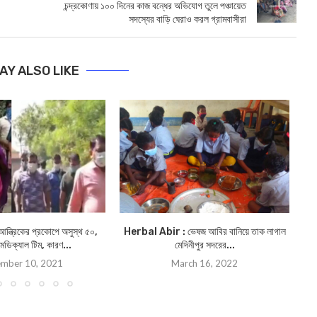
চন্দ্রকোণায় ১০০ দিনের কাজ বন্ধের অভিযোগ তুলে পঞ্চায়েত
সদস্যের বাড়ি ঘেরাও করল গ্রামবাসীরা
AY ALSO LIKE
 আন্ত্রিকের প্রকোপে অসুস্থ ৫০,
Herbal Abir : ভেষজ আবির বানিয়ে তাক লাগাল
েডিক্যাল টিম, কারণ...
মেদিনীপুর সদরের...
mber 10, 2021
March 16, 2022