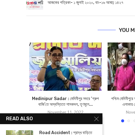
আজকের পত্রিকা- ১ জুলাই ২০২০, বাং-১৬ আষাঢ় ১৪২৭
YOU M
Medinipur Sadar : মেদিনীপুর সদরে ‘গ্রুপ
পশ্চিম মেদিনীপুরে
বাজি’তে অস্বস্তিতে শাসকদল, তৃণমূলে...
এলাকায় ম
November 11, 2022
Nove
READ ALSO
Road Accident : শ্রাদ্ধ বাড়িতে