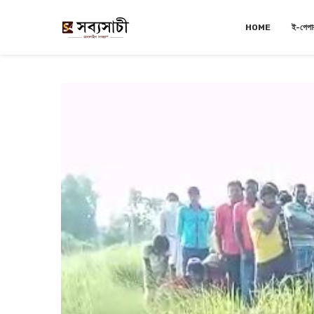
HOME
ই-পেপা