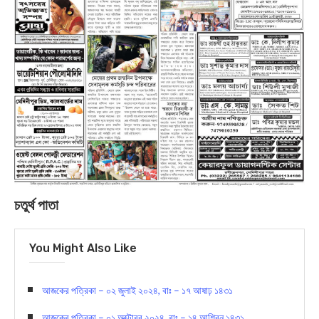
চতুর্থ পাতা
You Might Also Like
আজকের পত্রিকা – ০২ জুলাই ২০২৪, বাঃ – ১৭ আষাঢ় ১৪৩১
আজকের পত্রিকা – ০১ অক্টোবর ২০২৪, বাঃ – ১৪ আশ্বিন ১৪৩১