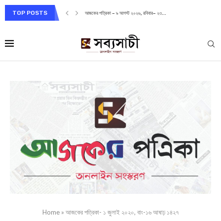
TOP POSTS
আজকের পত্রিকা – ৯ আগস্ট ২০২৬, রবিবার– ২৩...
Home
»
আজকের পত্রিকা- ১ জুলাই ২০২০, বাং-১৬ আষাঢ় ১৪২৭