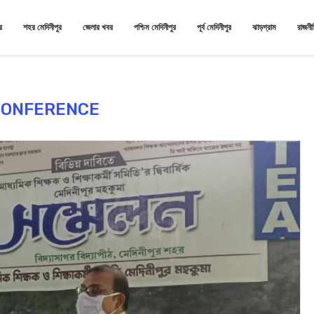
র
শহর মেদিনীপুর
জেলার খবর
পশ্চিম মেদিনীপুর
পূর্ব মেদিনীপুর
ঝাড়গ্রাম
রাজনী
CONFERENCE