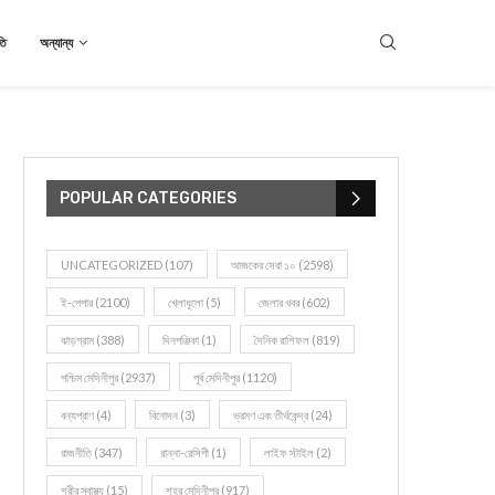
তি
অন্যান্য
POPULAR CATEGORIES
UNCATEGORIZED
(107)
আজকের সেরা ১০
(2598)
ই-পেপার
(2100)
খেলাধূলো
(5)
জেলার খবর
(602)
ঝাড়গ্রাম
(388)
দিনপঞ্জিকা
(1)
দৈনিক রাশিফল
(819)
পশ্চিম মেদিনীপুর
(2937)
পূর্ব মেদিনীপুর
(1120)
বন্যপ্রাণ
(4)
বিনোদন
(3)
ভ্রমণ এবং তীর্থকেন্দ্র
(24)
রাজনীতি
(347)
রান্না-রেসিপী
(1)
লাইফ স্টাইল
(2)
শরীর স্বাস্থ্য
(15)
শহর মেদিনীপুর
(917)