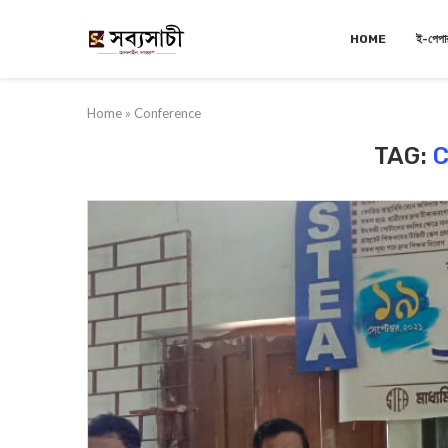
HOME
ই-পেপা
Home
»
Conference
TAG: