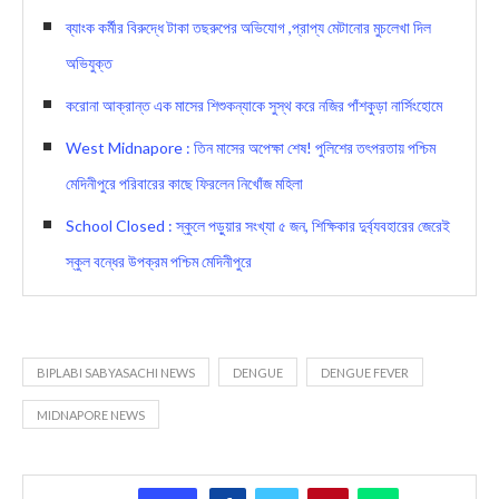
ব্যাংক কর্মীর বিরুদ্ধে টাকা তছরুপের অভিযোগ ,প্রাপ্য মেটানোর মুচলেখা দিল
অভিযুক্ত
করোনা আক্রান্ত এক মাসের শিশুকন্যাকে সুস্থ করে নজির পাঁশকুড়া নার্সিংহোমে
West Midnapore : তিন মাসের অপেক্ষা শেষ! পুলিশের তৎপরতায় পশ্চিম
মেদিনীপুরে পরিবারের কাছে ফিরলেন নিখোঁজ মহিলা
School Closed : স্কুলে পড়ুয়ার সংখ্যা ৫ জন, শিক্ষিকার দুর্ব্যবহারের জেরেই
স্কুল বন্ধের উপক্রম পশ্চিম মেদিনীপুরে
BIPLABI SABYASACHI NEWS
DENGUE
DENGUE FEVER
MIDNAPORE NEWS