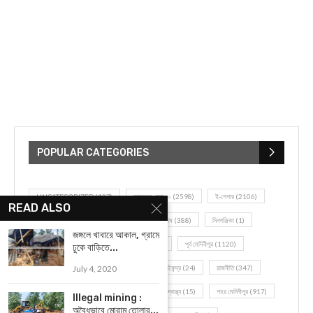
POPULAR CATEGORIES
UNCATEGORIZED
(107)
আজকের সেরা ১০
(2598)
ই-পেপার
(2106)
READ ALSO
খেলাধূলো
(5)
জেলার খবর
(602)
ঝাড়গ্রাম
(388)
দিনপঞ্জিকা
(1)
জঙ্গলে খাবারে আকাল, গ্রামে
দৈনিক রাশিফল
(819)
পশ্চিম মেদিনীপুর
(2937)
পূর্ব মেদিনীপুর
(1120)
ঢুকে বাড়িতে...
বন্যপ্রাণ
(4)
বিনোদন
(3)
ভ্রমণ এবং তীর্থকেন্দ্র
(24)
রাজনীতি
(347)
July 4, 2020
রান্না-রেসিপী
(1)
লাইফ স্টাইল
(2)
শরীর স্বাস্থ্য
(15)
শহর মেদিনীপুর
(917)
Illegal mining :
অবৈধভাবে মোরাম তোলার...