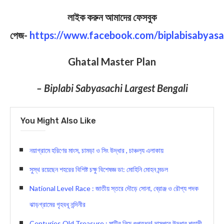
লাইক করুন আমাদের ফেসবুক
পেজ-
https://www.facebook.com/biplabisabyasa
Ghatal Master Plan
– Biplabi Sabyasachi Largest Bengali
You Might Also Like
নয়াগ্রামে হরিণের মাংস, চামড়া ও সিং উদ্ধার , চাঞ্চল‍্য এলাকায়
সুস্থ রয়েছেন শহরের বিশিষ্ট চক্ষু বিশেষজ্ঞ ডা: মোহিনি মোহন মন্ডল
National Level Race : জাতীয় স্তরে দৌড়ে সোনা, ব্রোঞ্জ ও রৌপ্য পদক
ঝাড়গ্রামের গৃহবধূ নন্দিনীর
Centuries Old Treasure : মাটির নিচে গুপ্তধন! দাসপুরে উদ্ধার শতাব্দী