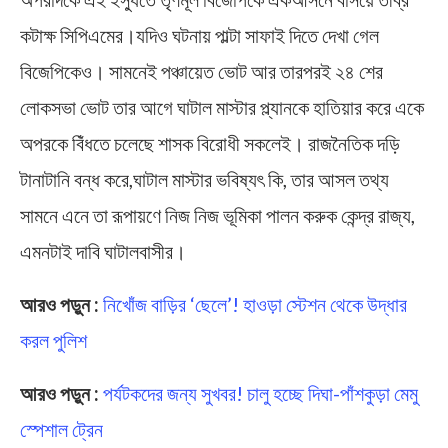
কটাক্ষ সিপিএমের।যদিও ঘটনায় পাল্টা সাফাই দিতে দেখা গেল
বিজেপিকেও। সামনেই পঞ্চায়েত ভোট আর তারপরই ২৪ শের
লোকসভা ভোট তার আগে ঘাটাল মাস্টার প্ল্যানকে হাতিয়ার করে একে
অপরকে বিঁধতে চলেছে শাসক বিরোধী সকলেই। রাজনৈতিক দড়ি
টানাটানি বন্ধ করে,ঘাটাল মাস্টার ভবিষ্যৎ কি, তার আসল তথ্য
সামনে এনে তা রূপায়ণে নিজ নিজ ভূমিকা পালন করুক কেন্দ্র রাজ্য,
এমনটাই দাবি ঘাটালবাসীর।
আরও পড়ুন :
নিখোঁজ বাড়ির ‘ছেলে’! হাওড়া স্টেশন থেকে উদ্ধার
করল পুলিশ
আরও পড়ুন :
পর্যটকদের জন্য সুখবর! চালু হচ্ছে দিঘা-পাঁশকুড়া মেমু
স্পেশাল ট্রেন