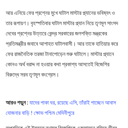
আর এনিয়ে ফের প্রশ্নের মুখে ঘাটাল মাস্টার প্ল্যানের ভবিষ্যৎ ও
তার রূপায়ণ। বৃহস্পতিবার ঘাটাল মাস্টার প্ল্যান নিয়ে তৃণমূল সাংসদ
দেবের প্রশ্নের উত্তরে কেন্দ্র সরকারের জলশক্তি মন্ত্রকের
প্রতিমন্ত্রীর জবাবে আশাহত ঘাটালবাসী। আর তাকে হাতিয়ার করে
ফের রাজনৈতিক তরজা টানাপোড়েন শুরু ঘাটালে। মাস্টার প্ল্য‍ানে
কোনও অর্থ বরাদ্দ না হওয়ার কথা প্রকাশ্য আসতেই বিজেপির
বিরুদ্ধে সরব তৃণমূল কংগ্রেস।
Ghatal Master Plan
আরও পড়ুন :
যাদের পাকা ঘর, রয়েছে এসি, তাঁরাই পাচ্ছেন আবাস
যোজনার বাড়ি ! ক্ষোভ পশ্চিম মেদিনীপুরে
অপরদিকে এই ইস্যুতে তৃণমূল বিজেপিকে একআসনে বসিয়ে তীব্র