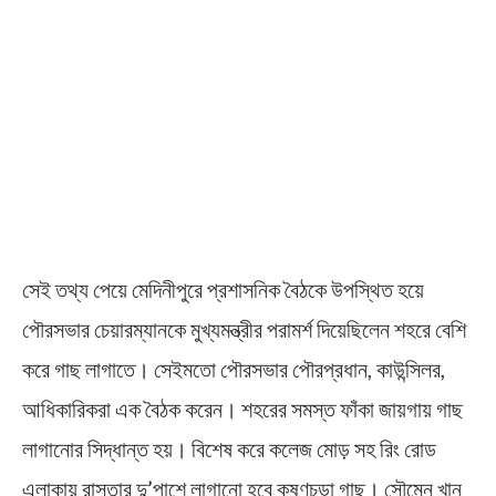
সেই তথ্য পেয়ে মেদিনীপুরে প্রশাসনিক বৈঠকে উপস্থিত হয়ে
পৌরসভার চেয়ারম্যানকে মুখ্যমন্ত্রীর পরামর্শ দিয়েছিলেন শহরে বেশি
করে গাছ লাগাতে। সেইমতো পৌরসভার পৌরপ্রধান, কাউন্সিলর,
আধিকারিকরা এক বৈঠক করেন। শহরের সমস্ত ফাঁকা জায়গায় গাছ
লাগানোর সিদ্ধান্ত হয়। বিশেষ করে কলেজ মোড় সহ রিং রোড
এলাকায় রাস্তার দু’পাশে লাগানো হবে কৃষ্ণচূড়া গাছ। সৌমেন খান