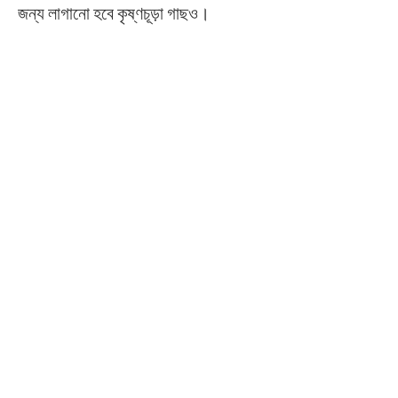
জন্য লাগানো হবে কৃষ্ণচূড়া গাছও।