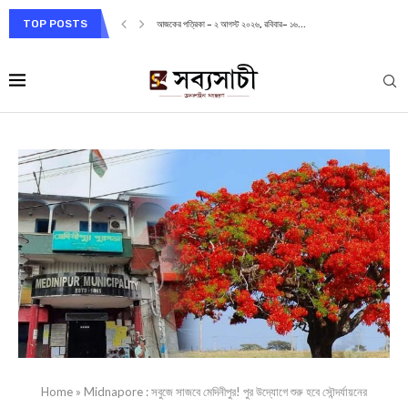
TOP POSTS
আজকের পত্রিকা – ২ আগস্ট ২০২৬, রবিবার– ১৬...
Home
»
Midnapore : সবুজে সাজবে মেদিনীপুর! পুর উদ্যোগে শুরু হবে সৌন্দর্যায়নের