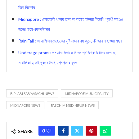
ঘিরে বিক্ষোভ
Midnapore : কোতয়ালী থানায় তালা লাগানোর ঘটনায় বিজেপি প্রার্থী সহ ১৫
জনের নামে এফআইআর
Rain Fall : আগামি সপ্তাহে ফের বৃষ্টি নামবে বঙ্গ জুড়ে, কী জানাল হাওয়া মহল
Underage promise : নাবালিকাকে বিয়ের প্রতিশ্রুতি দিয়ে সহবাস,
সাবালিকা হতেই দূরত্ব তৈরি, গ্রেপ্তার যুবক
BIPLABI SABYASACHI NEWS
MIDNAPORE MUNICIPALITY
MIDNAPORE NEWS
PASCHIM MEDINIPUR NEWS
0
SHARE