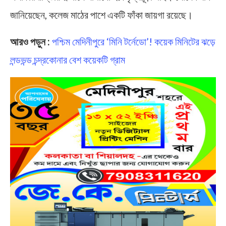
জানিয়েছেন, কলেজ মাঠের পাশে একটি ফাঁকা জায়গা রয়েছে।
আরও পড়ুন :
পশ্চিম মেদিনীপুরে ‘মিনি টর্নেডো’! কয়েক মিনিটের ঝড়ে
লন্ডভন্ড চন্দ্রকোনার বেশ কয়েকটি গ্রাম