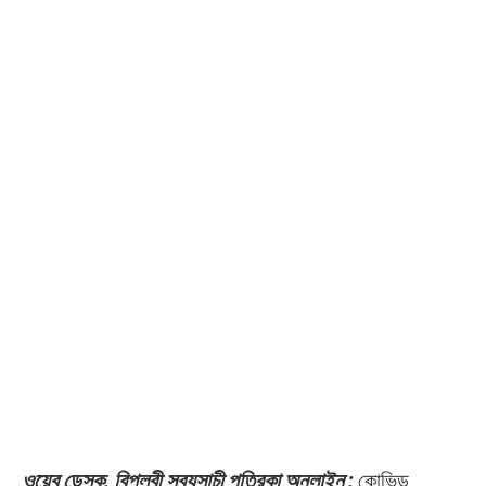
ওয়েব ডেস্ক, বিপ্লবী সব্যসাচী পত্রিকা অনলাইন :
কোভিড