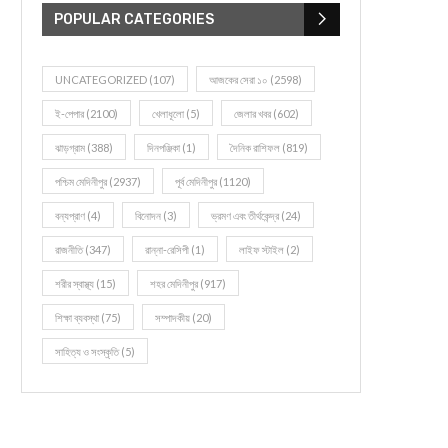
POPULAR CATEGORIES
UNCATEGORIZED
(107)
আজকের সেরা ১০
(2598)
ই-পেপার
(2100)
খেলাধূলো
(5)
জেলার খবর
(602)
ঝাড়গ্রাম
(388)
দিনপঞ্জিকা
(1)
দৈনিক রাশিফল
(819)
পশ্চিম মেদিনীপুর
(2937)
পূর্ব মেদিনীপুর
(1120)
বন্যপ্রাণ
(4)
বিনোদন
(3)
ভ্রমণ এবং তীর্থকেন্দ্র
(24)
রাজনীতি
(347)
রান্না-রেসিপী
(1)
লাইফ স্টাইল
(2)
শরীর স্বাস্থ্য
(15)
শহর মেদিনীপুর
(917)
শিক্ষা ব্যবস্থা
(75)
সম্পাদকীয়
(20)
সাহিত্য ও সংস্কৃতি
(5)