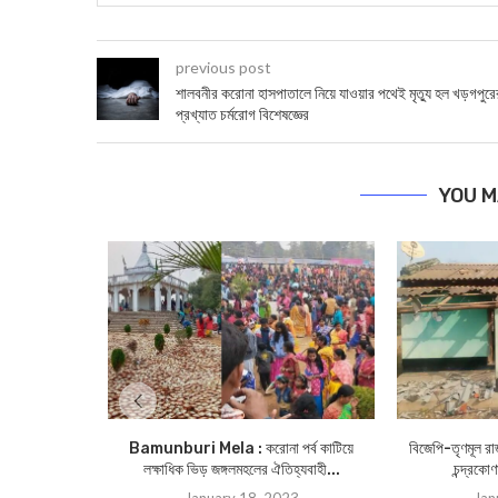
previous post
শালবনীর করোনা হাসপাতালে নিয়ে যাওয়ার পথেই মৃত্যু হল খড়গপুরে
প্রখ্যাত চর্মরোগ বিশেষজ্ঞের
YOU M
Bamunburi Mela : করোনা পর্ব কাটিয়ে
বিজেপি-তৃণমূল র
লক্ষাধিক ভিড় জঙ্গলমহলের ঐতিহ্যবাহী...
চন্দ্রকোণ
January 18, 2023
Jan