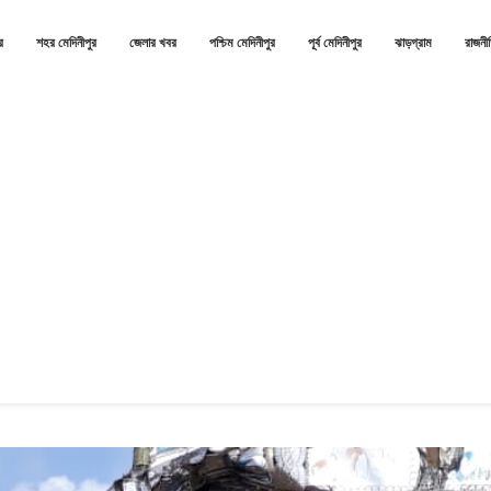
র
শহর মেদিনীপুর
জেলার খবর
পশ্চিম মেদিনীপুর
পূর্ব মেদিনীপুর
ঝাড়গ্রাম
রাজনী