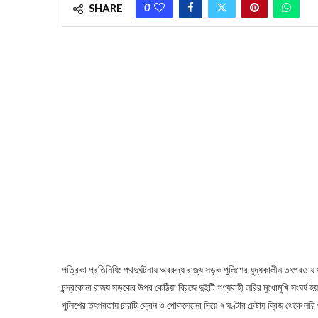
0
SHARE
পত্রিকা প্রতিনিধি: পথদুর্ঘটনায় অবরুদ্ধ রাজ্য সড়ক পুলিশের যুদ্ধকালীন তৎপরতায় স
চন্দ্রকোনা রাজ্য সড়কের উপর কেঠিয়া ব্রিজে দুইটি পণ্যবাহী লরির মুখোমুখি সংঘর্ষ হ
পুলিশের তৎপরতায় চারটি ক্রেন ও পোকলেনের দিয়ে ৭ ঘণ্টার চেষ্টায় ব্রিজ থেকে লরি