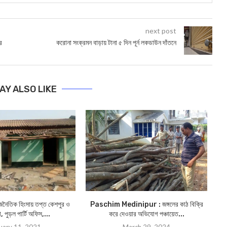
next post
র
করোনা সংক্রমন বাড়ায় টানা ৫ দিন পূর্ন লকডাউন দাঁতনে
AY ALSO LIKE
াজনৈতিক হিংসায় তপ্ত কেশপুর ও
Paschim Medinipur : জঙ্গলের কাঠ বিক্রি
Pa
া, পুড়ল পার্টি অফিস,...
করে দেওয়ার অভিযোগ পঞ্চায়েত...
uary 11, 2021
March 29, 2024