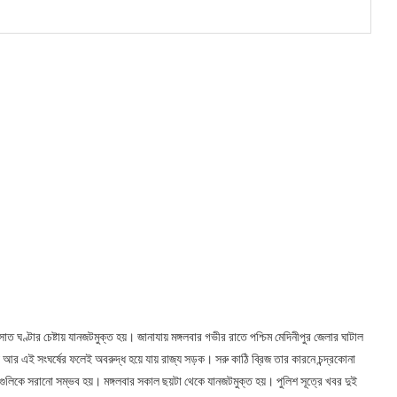
াত ঘণ্টার চেষ্টায় যানজটমুক্ত হয়। জানাযায় মঙ্গলবার গভীর রাতে পশ্চিম মেদিনীপুর জেলার ঘাটাল
য় আর এই সংঘর্ষের ফলেই অবরুদ্ধ হয়ে যায় রাজ্য সড়ক। সরু কাঠি ব্রিজ তার কারনে চন্দ্রকোনা
 গুলিকে সরানো সম্ভব হয়। মঙ্গলবার সকাল ছয়টা থেকে যানজটমুক্ত হয়। পুলিশ সূত্রে খবর দুই