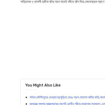
গাড়িচালক ও খালাসী দুর্ঘটনা ঘটার সাথে সাথেই নদীতে ঝাঁপ দিয়ে কোনোক্রমে প্রাণে রক
You Might Also Like
পশ্চিম মেদিনীপুরের ডেবরায় হুড়মুড়িয়ে ভেঙে পড়ল দোতালা মাটির বাড়ি,আতঙ
হৃদযন্ত্রে সমস্যা,অস্ত্রপচারের আগেই রোগীর শরীরে করোনাের সংক্রমণ ,এল