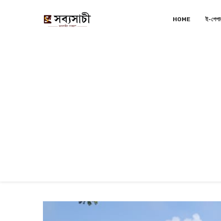
HOME
ই-পেপা