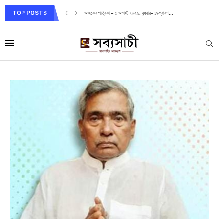
TOP POSTS
আজকের পত্রিকা – ৫ আগস্ট ২০২৬, বুধবার– ১৯শ্রাবণ...