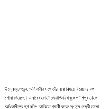
উল্লেখ্য,শুভেন্দু অধিকারীর সঙ্গে তাঁর নানা বিষয়ে বিরোধের কথা
শোনা গিয়েছে। এবারের ভোটে জ্যোতির্ময়বাবুকে পটাশপুর থেকে
অধিকারীদের দুর্গ দক্ষিণ কাঁথিতে প্রার্থী করেন তৃণমূল নেত্রী মমতা