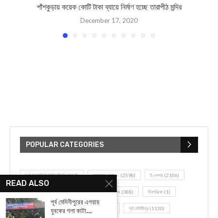
পাঁশকুড়ায় কয়েক কোটি টাকা ব্যায়ে নির্মাণ হচ্ছে তারাপীঠ মন্দির
December 17, 2020
POPULAR CATEGORIES
UNCATEGORIZED
(107)
আজকের সেরা ১০
(2598)
ই-পেপার
(2106)
READ ALSO
খেলাধূলো
(5)
জেলার খবর
(602)
ঝাড়গ্রাম
(388)
দিনপঞ্জিকা
(1)
পূর্ব মেদিনীপুরের এগরায়
দৈনিক রাশিফল
(819)
পশ্চিম মেদিনীপুর
(2937)
পূর্ব মেদিনীপুর
(1120)
যুবকের গলা কাটা...