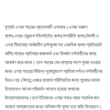
দৃশ্যটা এগরা শহরের প্রত্যেকটি এলাকার।এগরা নবরুপ
ক্লাব,এগরা ফ্রেন্ডস ইউনাইটেড ক্লাব,সম্প্রীতি ক্লাব,মিলনী ও
এগরা দীঘামোড় সার্বজনীন দুর্গাপুজো সহ একাধিক ক্লাব প্রতিবারই
মাটির সাজের প্রতিমার কারুকার্য এবং বিসর্জন দর্শনার্থীদের কাছে
আকর্ষণ করে থাকে। তবে শহরের মেন রাস্তার পাশে পূজো হওয়ার
জন্য এগরা শহরের বিভিন্ন পূজোমন্ডপে প্রতিমা দর্শনও দর্শনার্থীদের
ভিড়ও হয়।কিন্তু এবছর করোনা পরিস্থিতির জন্য পুজোর ভাবনা
চিন্তাতেও অনেক পরিবর্তন আনতে হয়েছে ক্লাবের
উদ্যোগক্তাদের।তবে ইতিমধ্যে এগরা শহরে প্রায় শতাধিক জন
করোনা আক্রান্তের মধ্যে অধিকাংশই সুস্থ হয়ে বাড়ি ফিরেছেন।