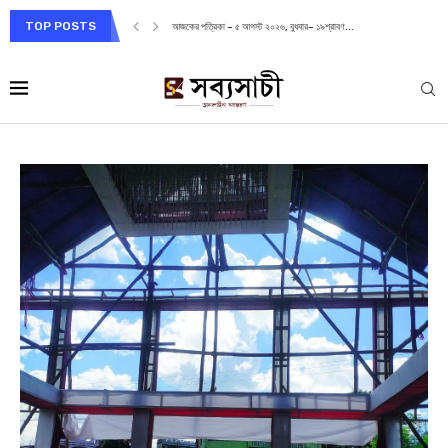
TOP POSTS
আজকের পত্রিকা – ৫ আগস্ট ২০২৬, বুধবার– ১৯শ্রাবণ...