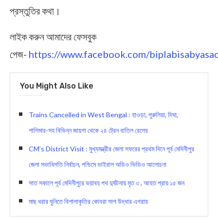
প্রস্তুতির কথা।
লাইক করুন আমাদের ফেসবুক
পেজ-
https://www.facebook.com/biplabisabyasac
You Might Also Like
Trains Cancelled in West Bengal : হাওড়া, পুরুলিয়া, দিঘা,
শালিমার-সহ বিভিন্ন জায়গা থেকে ২৪ ট্রেন বাতিল রেলের
CM’s District Visit : মুখ্যমন্ত্রীর জেলা সফরের প্রথম দিনে পূর্ব মেদিনীপুর
জেলা সভাধিপতি নির্বাচন, পশ্চিমে ভাইরাল অডিও ভিডিও আলোচনা
সাত সকালে পূর্ব মেদিনীপুরে ভয়াবহ পথ দুর্ঘটনায় মৃত ৩ , আহত প্রায় ১৫ জন
মাছ ধরার ঘুনিতে বিশালাকৃতির কোবরা সাপ উদ্ধার এগরায়