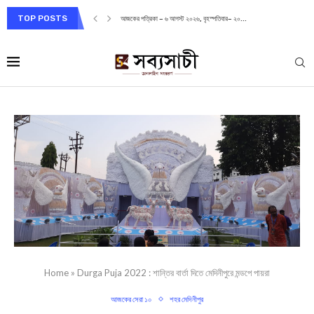
TOP POSTS
আজকের পত্রিকা – ৬ আগস্ট ২০২৬, বৃহস্পতিবার– ২০...
Home
»
Durga Puja 2022 : শান্তির বার্তা দিতে মেদিনীপুরে মন্ডপে পায়রা
আজকের সেরা ১০
শহর মেদিনীপুর