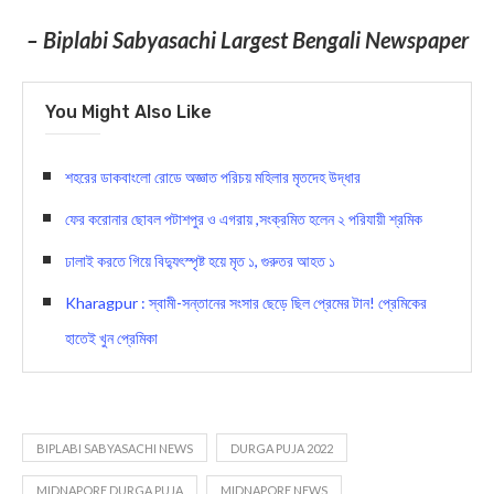
– Biplabi Sabyasachi Largest Bengali Newspaper
You Might Also Like
শহরের ডাকবাংলো রোডে অজ্ঞাত পরিচয় মহিলার মৃতদেহ উদ্ধার
ফের করোনার ছোবল পটাশপুর ও এগরায় ,সংক্রমিত হলেন ২ পরিযায়ী শ্রমিক
ঢালাই করতে গিয়ে বিদ্যুৎস্পৃষ্ট হয়ে মৃত ১, গুরুতর আহত ১
Kharagpur : স্বামী-সন্তানের সংসার ছেড়ে ছিল প্রেমের টান! প্রেমিকের
হাতেই খুন প্রেমিকা
BIPLABI SABYASACHI NEWS
DURGA PUJA 2022
MIDNAPORE DURGA PUJA
MIDNAPORE NEWS