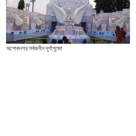
অশোকনগর সর্বজনীন দূর্গাপুজো