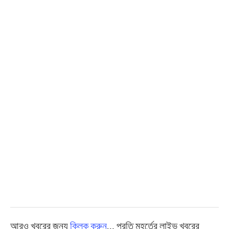
আরও খবরের জন্য
ক্লিক করুন
… প্রতি মুহূর্তের লাইভ খবরের