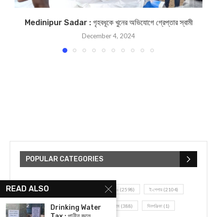
Medinipur Sadar : গৃহবধূকে খুনের অভিযোগে গ্রেপ্তার স্বামী
December 4, 2024
POPULAR CATEGORIES
READ ALSO
UNCATEGORIZED
(107)
আজকের সেরা ১০
(2598)
ই-পেপার
(2104)
খেলাধূলো
(5)
জেলার খবর
(602)
ঝাড়গ্রাম
(388)
দিনপঞ্জিকা
(1)
Drinking Water
Tax : পানীয় জলে...