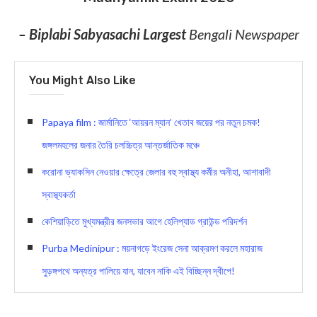
– Biplabi Sabyasachi Largest
Bengali Newspaper
You Might Also Like
Papaya film : জার্মানিতে ‘আয়রন ম্যান’ খেতাব জয়ের পর নতুন চমক!
জঙ্গলমহলের জনার তৈরি চলচ্চিত্র আন্তর্জাতিক মঞ্চে
করোনা ভ্যাকসিন নেওয়ার ক্ষেত্রে জেলার বহু স্বাস্থ্য কর্মীর অনীহা, আশাবাদী
স্বাস্থ্যকর্তা
কেশিয়াড়িতে মুখ্যমন্ত্রীর জনসভার আগে হেলিপ্যাড গ্রাউন্ড পরিদর্শন
Purba Medinipur : ময়নাগড়ে ইংরেজ সেনা আক্রমণ করলে মহারাজ
সুড়ঙ্গপথে অন্যত্র পালিয়ে যান, যাবেন নাকি এই বিচ্ছিন্ন দ্বীপে!