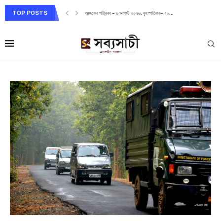
TOP POSTS
আজকের পত্রিকা – ৬ আগস্ট ২০২৬, বৃহস্পতিবার– ২০...