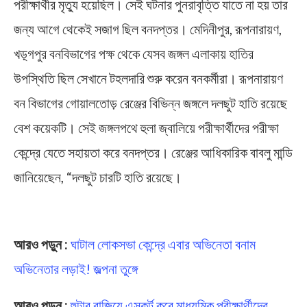
পরীক্ষার্থীর মৃত্যু হয়েছিল। সেই ঘটনার পুনরাবৃত্তি যাতে না হয় তার
জন্য আগে থেকেই সজাগ ছিল বনদপ্তর। মেদিনীপুর, রূপনারায়ণ,
খড়্গপুর বনবিভাগের পক্ষ থেকে যেসব জঙ্গল এলাকায় হাতির
উপস্থিতি ছিল সেখানে টহলদারি শুরু করেন বনকর্মীরা। রূপনারায়ণ
বন বিভাগের গোয়ালতোড় রেঞ্জের বিভিন্ন জঙ্গলে দলছুট হাতি রয়েছে
বেশ কয়েকটি। সেই জঙ্গলপথে হুলা জ্বালিয়ে পরীক্ষার্থীদের পরীক্ষা
কেন্দ্রে যেতে সহায়তা করে বনদপ্তর। রেঞ্জের আধিকারিক বাবলু মান্ডি
জানিয়েছেন, “দলছুট চারটি হাতি রয়েছে।
Madhyamik Exam 2023
আরও পড়ুন :
ঘাটাল লোকসভা কেন্দ্রে এবার অভিনেতা বনাম
অভিনেতার লড়াই! জল্পনা তুঙ্গে
আরও পড়ুন :
হুটার বাজিয়ে এসকর্ট করে মাধ্যমিক পরীক্ষার্থীদের