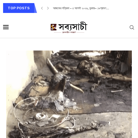
TOP POSTS
আজকের পত্রিকা – ৫ আগস্ট ২০২৬, বুধবার– ১৯শ্রাবণ...