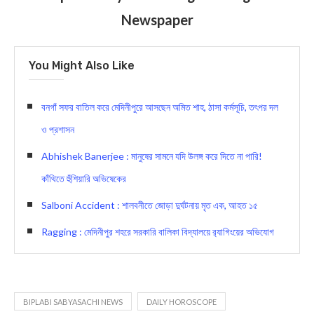
Newspaper
You Might Also Like
বনগাঁ সফর বাতিল করে মেদিনীপুরে আসছেন অমিত শাহ, ঠাসা কর্মসূচি, তৎপর দল
ও প্রশাসন
Abhishek Banerjee : মানুষের সামনে যদি উলঙ্গ করে দিতে না পারি!
ক‍াঁথিতে হুঁশিয়ারি অভিষেকের
Salboni Accident : শালবনীতে জোড়া দুর্ঘটনায় মৃত এক, আহত ১৫
Ragging : মেদিনীপুর শহরে সরকারি বালিকা বিদ্যালয়ে র‌্যাগিংয়ের অভিযোগ
BIPLABI SABYASACHI NEWS
DAILY HOROSCOPE