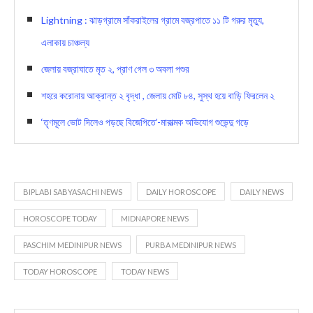
Lightning : ঝাড়গ্রামে সাঁকরাইলের গ্রামে বজ্রপাতে ১১ টি গরুর মৃত্যু,
এলাকায় চাঞ্চল্য
জেলায় বজ্রাঘাতে মৃত ২, প্রাণ গেল ৩ অবলা পশুর
শহরে করোনায় আক্রান্ত ২ বৃদ্ধা , জেলায় মোট ৮৪, সুস্থ হয়ে বাড়ি ফিরলেন ২
‘তৃণমূলে ভোট দিলেও পড়ছে বিজেপিতে’-মারাত্মক অভিযোগ শুভেন্দু গড়ে
BIPLABI SABYASACHI NEWS
DAILY HOROSCOPE
DAILY NEWS
HOROSCOPE TODAY
MIDNAPORE NEWS
PASCHIM MEDINIPUR NEWS
PURBA MEDINIPUR NEWS
TODAY HOROSCOPE
TODAY NEWS