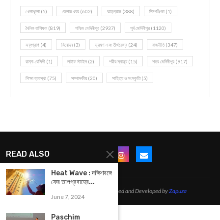
খেলাধূলো
(5)
জেলার খবর
(602)
ঝাড়গ্রাম
(388)
দিনপঞ্জিকা
(1)
দৈনিক রাশিফল
(819)
পশ্চিম মেদিনীপুর
(2937)
পূর্ব মেদিনীপুর
(1120)
বন্যপ্রাণ
(4)
বিনোদন
(3)
ভ্রমণ এবং তীর্থকেন্দ্র
(24)
রাজনীতি
(347)
রান্না-রেসিপী
(1)
লাইফ স্টাইল
(2)
শরীর স্বাস্থ্য
(15)
শহর মেদিনীপুর
(917)
শিক্ষা ব্যবস্থা
(75)
সম্পাদকীয়
(20)
সাহিত্য ও সংস্কৃতি
(5)
READ ALSO
Heat Wave : দক্ষিণবঙ্গে
ফের তাপপ্রবাহের...
@2021 - All Right Reserved. Designed and Developed by
Zapuza
June 7, 2024
Paschim