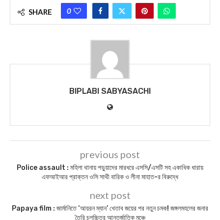
0
SHARE
BIPLABI SABYASACHI
previous post
Police assault : মহিলা থানায় পড়ুয়াদের মারধরে এসসি/এসটি সহ একাধিক ধারায়
এফআইআর প্রাক্তন ওসি সাথী বারিক ও লীনা মাহাত-র বিরুদ্ধে
next post
Papaya film : জার্মানিতে ‘আয়রন ম্যান’ খেতাব জয়ের পর নতুন চমক! জঙ্গলমহলের জনার
তৈরি চলচ্চিত্র আন্তর্জাতিক মঞ্চে