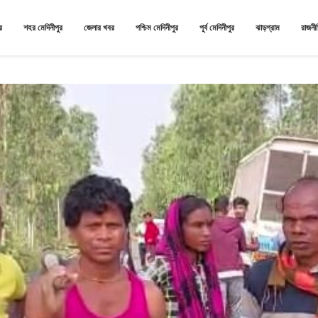
র
শহর মেদিনীপুর
জেলার খবর
পশ্চিম মেদিনীপুর
পূর্ব মেদিনীপুর
ঝাড়গ্রাম
রাজনী