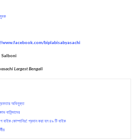
যুবক
://www.facebook.com/biplabisabyasachi
Salboni
yasachi Largest Bengali
রেফতার অভিযুক্ত
োভ বাসিন্দাদের
বাইক কোম্পানির! প্রদান করা হল ৪৯ টি ব‍াইক
্মীর