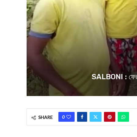
SALBONI : ফের চু
0
SHARE