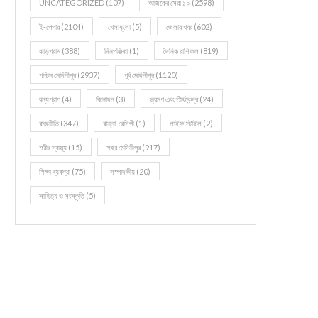
UNCATEGORIZED
(107)
আজকের সেরা ১০
(2598)
ই-পেপার
(2104)
খেলাধূলো
(5)
জেলার খবর
(602)
ঝাড়গ্রাম
(388)
দিনপঞ্জিকা
(1)
দৈনিক রাশিফল
(819)
পশ্চিম মেদিনীপুর
(2937)
পূর্ব মেদিনীপুর
(1120)
বন্যপ্রাণ
(4)
বিনোদন
(3)
ভ্রমণ এবং তীর্থকেন্দ্র
(24)
রাজনীতি
(347)
রান্না-রেসিপী
(1)
লাইফ স্টাইল
(2)
শরীর স্বাস্থ্য
(15)
শহর মেদিনীপুর
(917)
শিক্ষা ব্যবস্থা
(75)
সম্পাদকীয়
(20)
সাহিত্য ও সংস্কৃতি
(5)