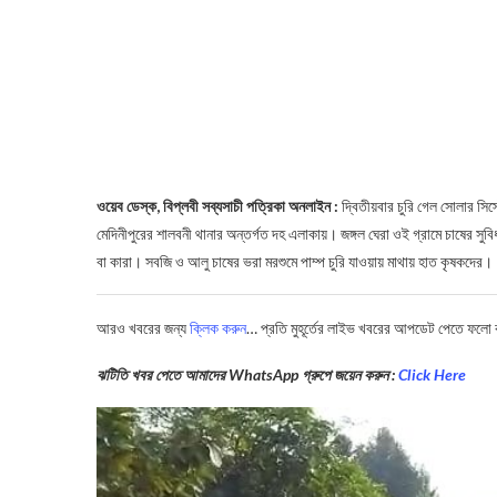
ওয়েব ডেস্ক, বিপ্লবী সব্যসাচী পত্রিকা অনলাইন :
দ্বিতীয়বার চুরি গেল সোলার সি
মেদিনীপুরের শালবনী থানার অন্তর্গত দহ এলাকায়। জঙ্গল ঘেরা ওই গ্রামে চাষের সুবিধা
বা কারা। সবজি ও আলু চাষের ভরা মরশুমে পাম্প চুরি যাওয়ায় মাথায় হাত কৃষকদের।
আরও খবরের জন্য
ক্লিক করুন
… প্রতি মুহূর্তের লাইভ খবরের আপডেট পেতে ফলো
ঝটিতি খবর পেতে আমাদের WhatsApp গ্রুপে জয়েন করুন :
Click Here