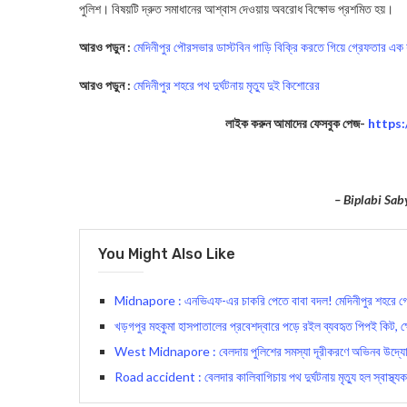
পুলিশ। বিষয়টি দ্রুত সমাধানের আশ্বাস দেওয়ায় অবরোধ বিক্ষোভ প্রশমিত হয়।
আরও পড়ুন :
মেদিনীপুর পৌরসভার ডাস্টবিন গাড়ি বিক্রি করতে গিয়ে গ্রেফতার এক 
আরও পড়ুন :
মেদিনীপুর শহরে পথ দুর্ঘটনায় মৃত্যু দুই কিশোরের
লাইক করুন আমাদের ফেসবুক পেজ-
https
– Biplabi Sab
You Might Also Like
Midnapore : এনভিএফ-এর চাকরি পেতে বাবা বদল! মেদিনীপুর শহরে গ্
খড়গপুর মহকুমা হাসপাতালের প্রবেশদ্বারে পড়ে রইল ব্যবহৃত পিপই কিট, ক্ষ
West Midnapore : বেলদায় পুলিশের সমস্যা দূরীকরণে অভিনব উদ্যোগ 
Road accident : বেলদার কালিবাগিচায় পথ দুর্ঘটনায় মৃত্যু হল স্বাস্থ্যকর