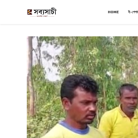
HOME
ই-পেপা