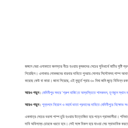
জঙ্গলে ঘেরা এলাকাতে জলস্তর নীচে হওয়ায় কৃষকদের সেচের সুবিধার্থে মাটির সৃষ্টি
গিয়েছিল। এলাকার লোকজনের বারবার দাবিতে পুনরায় সোলার সিস্টেমসহ পাম্প আবার 
করেছে কেউ বা কারা। জানা গিয়েছে, এই মুহূর্তে প্রায় ৩০ বিঘা জমি জুড়ে বিভিন্ন 
আরও পড়ুন :
মেদিনীপুর সদরে ‘গ্রুপ বাজি’তে অস্বস্তিতে শাসকদল, তৃণমূলে স্থান না
আরও পড়ুন :
শূন্যপদে নিয়োগ ও মহার্ঘ ভাতা প্রদানের দাবিতে মেদিনীপুরে বিক্ষোভ সং
একমাত্র সেচের ভরসা পাম্প চুরি হওয়ায় উত্তেজিত হয়ে পড়েন গ্রামবাসীরা। শনিব
দাবি অবিলম্বে চোরকে ধরতে হবে। সেই সঙ্গে বিকল হয়ে যাওয়া সেচ স্বাভাবিক করতে হ