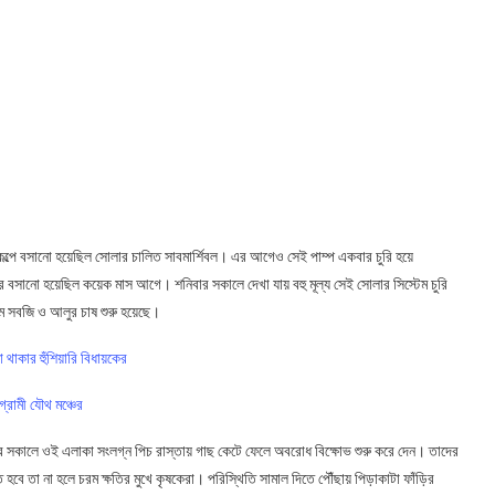
 প্রকল্পে বসানো হয়েছিল সোলার চালিত সাবমার্শিবল। এর আগেও সেই পাম্প একবার চুরি হয়ে
বসানো হয়েছিল কয়েক মাস আগে। শনিবার সকালে দেখা যায় বহু মূল্য সেই সোলার সিস্টেম চুরি
রকম সবজি ও আলুর চাষ শুরু হয়েছে।
 থাকার হুঁশিয়ারি বিধায়কের
গ্রামী যৌথ মঞ্চের
ার সকালে ওই এলাকা সংলগ্ন পিচ রাস্তায় গাছ কেটে ফেলে অবরোধ বিক্ষোভ শুরু করে দেন। তাদের
বে তা না হলে চরম ক্ষতির মুখে কৃষকেরা। পরিস্থিতি সামাল দিতে পৌঁছায় পিড়াকাটা ফাঁড়ির