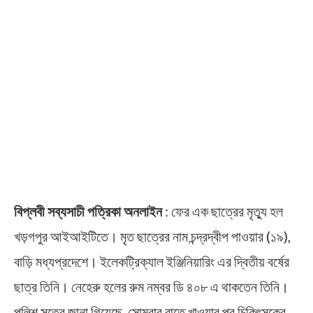
বিপ্লবী সব্যসাচী পত্রিকা অনলাইন
: ফের এক ছাত্রের মৃত্যু হল
খড়গপুর আইআইটিতে। মৃত ছাত্রের নাম চন্দ্রদ্বীপ পাওয়ার (১৯),
বাড়ি মধ্যপ্রদেশে। ইলেকট্রিক্যাল ইঞ্জিনিয়ারিং এর দ্বিতীয় বর্ষের
ছাত্র তিনি। নেহেরু হলের রুম নম্বর ডি ৪০৮ এ থাকতেন তিনি।
পুলিশ সূত্রে জানা গিয়েছে, সোমবার রাতে খাওয়ার পর চিকিৎসকের