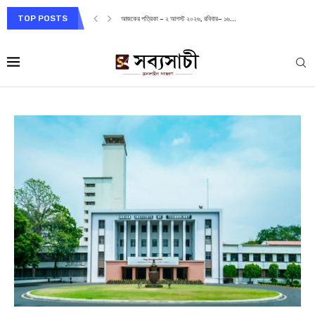
TOP POSTS
আজকের পত্রিকা – ২ আগস্ট ২০২৬, রবিবার– ১৬...