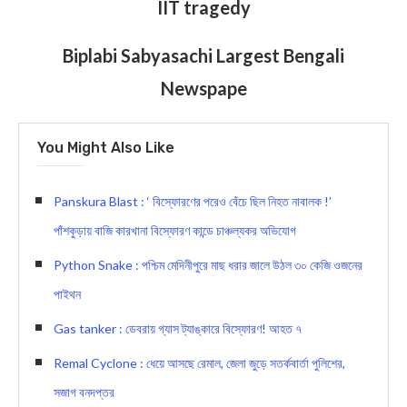
IIT tragedy
Biplabi Sabyasachi Largest Bengali
Newspape
You Might Also Like
Panskura Blast : ‘ বিস্ফোরণের পরেও বেঁচে ছিল নিহত নাবালক !’
পাঁশকুড়ায় বাজি কারখানা বিস্ফোরণ কান্ডে চাঞ্চল্যকর অভিযোগ
Python Snake : পশ্চিম মেদিনীপুরে মাছ ধরার জালে উঠল ৩০ কেজি ওজনের
পাইথন
Gas tanker : ডেবরায় গ্যাস ট্যাঙ্কারে বিস্ফোরণ! আহত ৭
Remal Cyclone : ধেয়ে আসছে রেমাল, জেলা জুড়ে সতর্কবার্তা পুলিশের,
সজাগ বনদপ্তর