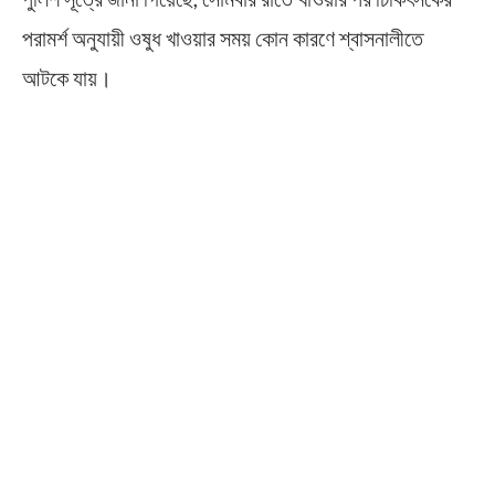
পরামর্শ অনুযায়ী ওষুধ খাওয়ার সময় কোন কারণে শ্বাসনালীতে
আটকে যায়।