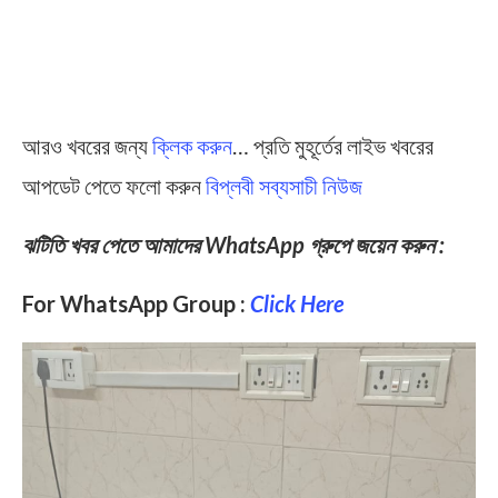
আরও খবরের জন্য
ক্লিক করুন
… প্রতি মুহূর্তের লাইভ খবরের
আপডেট পেতে ফলো করুন
বিপ্লবী সব্যসাচী নিউজ
ঝটিতি খবর পেতে আমাদের WhatsApp গ্রুপে জয়েন করুন :
For WhatsApp Group :
Click Here