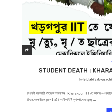
STUDENT DEATH : KHARAGPUR II
by
Biplabi Sabyasachi
বিপ্লবী সব্যসাচী পত্রিকা অনলাইন : Kharagpur IIT তে আবারও একছাত্রের অস্
রিতম মন্ডল রীতম মন্ডল (২১)। আইআইটি ক্যাম্পাসে রাজেন্দ্র …