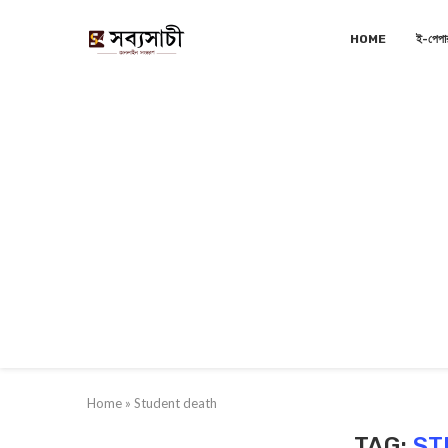
HOME
ই-পেপা
Home
»
Student death
TAG:
ST