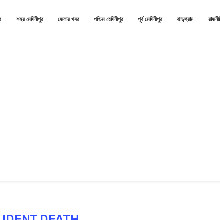
র
শহর মেদিনীপুর
জেলার খবর
পশ্চিম মেদিনীপুর
পূর্ব মেদিনীপুর
ঝাড়গ্রাম
রাজনী
UDENT DEATH