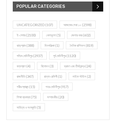
POPULAR CATEGORIES
UNCATEGORIZED
(107)
আজকের সেরা ১০
(2598)
ই-পেপার
(2100)
খেলাধূলো
(5)
জেলার খবর
(602)
ঝাড়গ্রাম
(388)
দিনপঞ্জিকা
(1)
দৈনিক রাশিফল
(819)
পশ্চিম মেদিনীপুর
(2937)
পূর্ব মেদিনীপুর
(1120)
বন্যপ্রাণ
(4)
বিনোদন
(3)
ভ্রমণ এবং তীর্থকেন্দ্র
(24)
রাজনীতি
(347)
রান্না-রেসিপী
(1)
লাইফ স্টাইল
(2)
শরীর স্বাস্থ্য
(15)
শহর মেদিনীপুর
(917)
শিক্ষা ব্যবস্থা
(75)
সম্পাদকীয়
(20)
সাহিত্য ও সংস্কৃতি
(5)