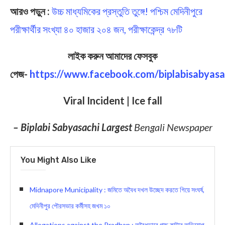
আরও পড়ুন :
উচ্চ মাধ্যমিকের প্রস্তুতি তুঙ্গে! পশ্চিম মেদিনীপুরে
পরীক্ষার্থীর সংখ্যা ৪০ হাজার ২০৪ জন, পরীক্ষাকেন্দ্র ৭৮টি
লাইক করুন আমাদের ফেসবুক
পেজ-
https://www.facebook.com/biplabisabyasa
Viral Incident | Ice fall
– Biplabi Sabyasachi Largest
Bengali Newspaper
You Might Also Like
Midnapore Municipality : জমিতে অবৈধ দখল উচ্ছেদ করতে গিয়ে সংঘর্ষ,
মেদিনীপুর পৌরসভার কর্মীসহ জখম ১০
Allegations against the Pradhan : অবৈধভাবে গাছ কাটার অভিযোগ