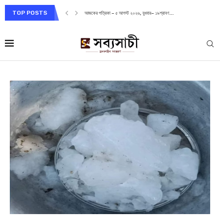
TOP POSTS
আজকের পত্রিকা – ৫ আগস্ট ২০২৬, বুধবার– ১৯শ্রাবণ...