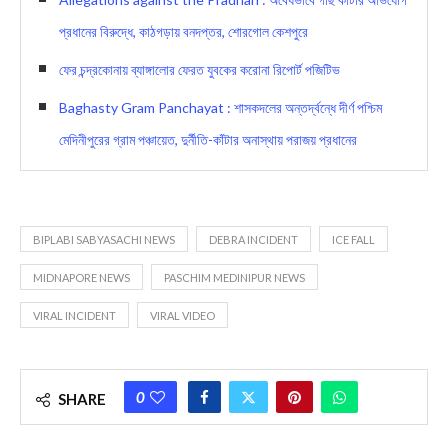
প্রধানের বিরুদ্ধে, কাঠগড়ায় বনদপ্তর, শোরগোল কেশপুরে
ফের চন্দ্রকোনায় ব্যাঙ্গালোর ফেরত যুবকের করোনা রিপোর্ট পজিটিভ
Baghasty Gram Panchayat : শাসকদলের অন্তর্দ্বন্ধে দীর্ণ পশ্চিম
মেদিনীপুরের গ্রাম পঞ্চায়েত, দুর্নীতি-কাঁটার অনাস্থায় পরাজয় প্রধানের
BIPLABI SABYASACHI NEWS
DEBRA INCIDENT
ICE FALL
MIDNAPORE NEWS
PASCHIM MEDINIPUR NEWS
VIRAL INCIDENT
VIRAL VIDEO
0
SHARE