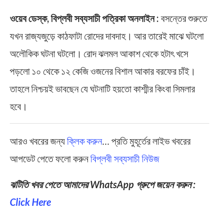
ওয়েব ডেস্ক, বিপ্লবী সব্যসাচী পত্রিকা অনলাইন :
বসন্তের শুরুতে
যখন রাজ্যজুড়ে কাঠফাটা রোদের দাবদাহ। আর তারেই মাঝে ঘটলো
অলৌকিক ঘটনা ঘটলো। রোদ ঝলমল আকাশ থেকে হটাৎ খসে
পড়লো ১০ থেকে ১২ কেজি ওজনের বিশাল আকার বরফের চাঁই।
তাহলে নিশ্চয়ই ভাবছেন যে ঘটনাটি হয়তো কাশ্মীর কিংবা সিমলার
হবে।
আরও খবরের জন্য
ক্লিক করুন
… প্রতি মুহূর্তের লাইভ খবরের
আপডেট পেতে ফলো করুন
বিপ্লবী সব্যসাচী নিউজ
ঝটিতি খবর পেতে আমাদের WhatsApp গ্রুপে জয়েন করুন :
Click Here