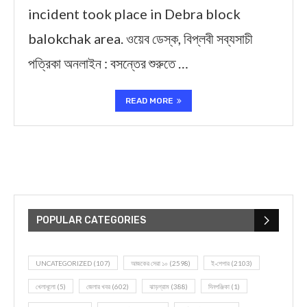
incident took place in Debra block
balokchak area. ওয়েব ডেস্ক, বিপ্লবী সব্যসাচী
পত্রিকা অনলাইন : বসন্তের শুরুতে …
READ MORE
POPULAR CATEGORIES
UNCATEGORIZED
(107)
আজকের সেরা ১০
(2598)
ই-পেপার
(2103)
খেলাধূলো
(5)
জেলার খবর
(602)
ঝাড়গ্রাম
(388)
দিনপঞ্জিকা
(1)