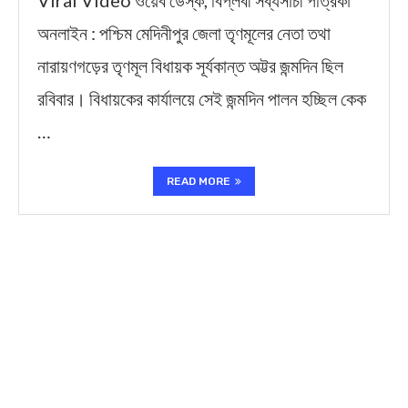
Viral Video ওয়েব ডেস্ক, বিপ্লবী সব্যসাচী পত্রিকা
অনলাইন : পশ্চিম মেদিনীপুর জেলা তৃণমূলের নেতা তথা
নারায়ণগড়ের তৃণমূল বিধায়ক সূর্যকান্ত অট্টর জন্মদিন ছিল
রবিবার। বিধায়কের কার্যালয়ে সেই জন্মদিন পালন হচ্ছিল কেক
…
READ MORE