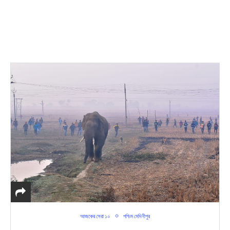
আজকের সেরা ১০
পশ্চিম মেদিনীপুর