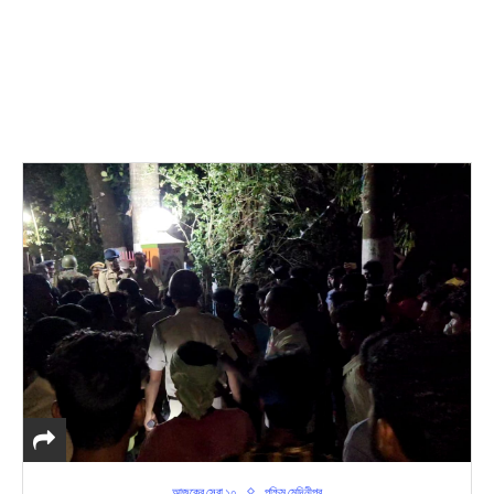
আজকের সেরা ১০
পশ্চিম মেদিনীপুর