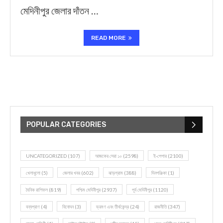
মেদিনীপুর জেলার দাঁতন …
READ MORE
POPULAR CATEGORIES
UNCATEGORIZED
(107)
আজকের সেরা ১০
(2598)
ই-পেপার
(2100)
খেলাধূলো
(5)
জেলার খবর
(602)
ঝাড়গ্রাম
(388)
দিনপঞ্জিকা
(1)
দৈনিক রাশিফল
(819)
পশ্চিম মেদিনীপুর
(2937)
পূর্ব মেদিনীপুর
(1120)
বন্যপ্রাণ
(4)
বিনোদন
(3)
ভ্রমণ এবং তীর্থকেন্দ্র
(24)
রাজনীতি
(347)