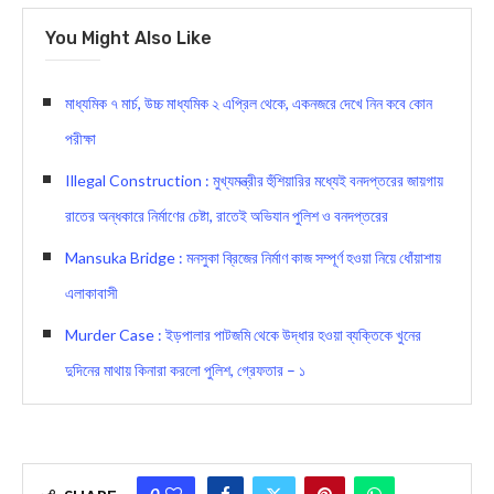
You Might Also Like
মাধ্যমিক ৭ মার্চ, উচ্চ মাধ্যমিক ২ এপ্রিল থেকে, একনজরে দেখে নিন কবে কোন
পরীক্ষা
Illegal Construction : মুখ্যমন্ত্রীর হুঁশিয়ারির মধ্যেই বনদপ্তরের জায়গায়
রাতের অন্ধকারে নির্মাণের চেষ্টা, রাতেই অভিযান পুলিশ ও বনদপ্তরের
Mansuka Bridge : মনসুকা ব্রিজের নির্মাণ কাজ সম্পূর্ণ হওয়া নিয়ে ধোঁয়াশায়
এলাকাবাসী
Murder Case : ইড়পালার পাটজমি থেকে উদ্ধার হওয়া ব্যক্তিকে খুনের
দুদিনের মাথায় কিনারা করলো পুলিশ, গ্রেফতার – ১
0