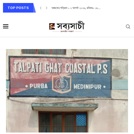
TOP POSTS
আজকের পত্রিকা – ২ আগস্ট ২০২৬, রবিবার– ১৬...