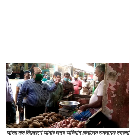
আলুর দাম নিয়ন্ত্রণে আনার জন‍্য অভিযান চালালেন তমলুকের মহকুমা