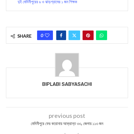
দুই মেদিনীপুরের ৬ ও ঝাড়গ্রামের ১ জন শিক্ষক
0
SHARE
BIPLABI SABYASACHI
previous post
মেদিনীপুরে ফের করোনায় আক্রান্ত ৩৩, জেলায় ১১৩ জন