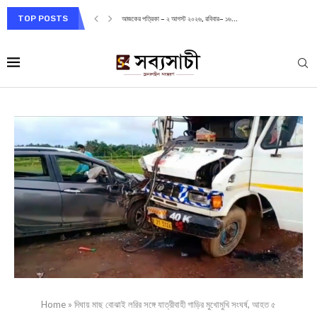
TOP POSTS
আজকের পত্রিকা – ২ আগস্ট ২০২৬, রবিবার– ১৬...
Home
»
দিঘায় মাছ বোঝাই লরির সঙ্গে যাত্রীবাহী গাড়ির মুখোমুখি সংঘর্ষ, আহত ৫