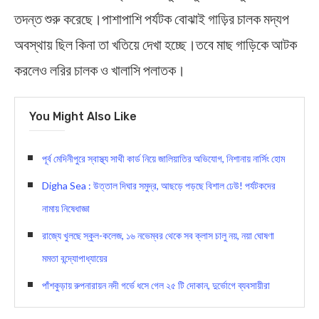
তদন্ত শুরু করেছে।পাশাপাশি পর্যটক বোঝাই গাড়ির চালক মদ্যপ
অবস্থায় ছিল কিনা তা খতিয়ে দেখা হচ্ছে।তবে মাছ গাড়িকে আটক
করলেও লরির চালক ও খালাসি পলাতক।
You Might Also Like
পূর্ব মেদিনীপুরে স্বাস্থ্য সাথী কার্ড নিয়ে জালিয়াতির অভিযোগ, নিশানায় নার্সিং হোম
Digha Sea : উত্তাল দিঘার সমুদ্র, আছড়ে পড়ছে বিশাল ঢেউ! পর্যটকদের
নামায় নিষেধাজ্ঞা
রাজ্যে খুলছে স্কুল-কলেজ, ১৬ নভেম্বর থেকে সব ক্লাস চালু নয়, নয়া ঘোষণা
মমতা বন্দ্যোপাধ্যায়ের
পাঁশকুড়ায় রুপনারায়ন নদী গর্ভে ধসে গেল ২৫ টি দোকান, দুর্ভোগে ব্যবসায়ীরা