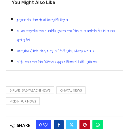
You Might Also Like
চন্দ্রকোনায় বিরল প্রজাতির প্রাণী উদ্ধার
রাতের অন্ধকারে করোনা রোগীর মৃতদেহ কবর দিতে এসে এলাকাবাসীর বিক্ষোভের
মুখে পুলিশ
নয়াগ্রামে হরিণের মাংস, চামড়া ও সিং উদ্ধার , চাঞ্চল‍্য এলাকায়
বাড়ি ফেরার পথে বিনা চিকিৎসায় মৃত্যু ঘাটালের পরিযায়ী শ্রমিকের
BIPLABI SABYASACHI NEWS
GHATAL NEWS
MEDINIPUR NEWS
0
SHARE