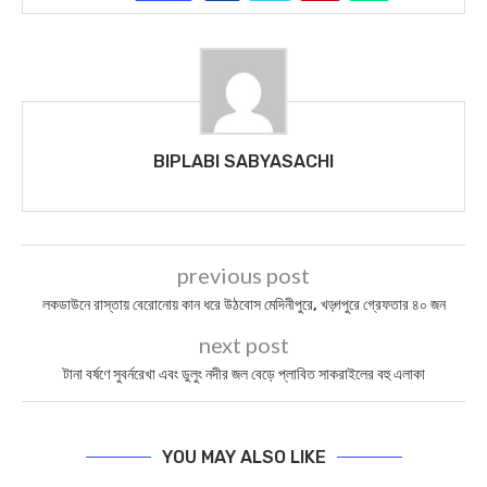
BIPLABI SABYASACHI
previous post
লকডাউনে রাস্ত‍ায় বেরোনোয় কান ধরে উঠবোস মেদিনীপুরে, খড়্গপুরে গ্রেফতার ৪০ জন
next post
টানা বর্ষণে সুবর্নরেখা এবং ডুলুং নদীর জল বেড়ে প্লাবিত সাকরাইলের বহু এলাকা
YOU MAY ALSO LIKE