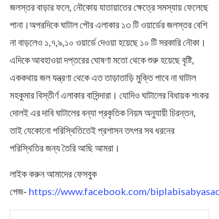
জলস্তর বাড়ার ফলে, নৌকোয় যাতায়াতের ক্ষেত্রে সমস্যায় ফেলেছে
পানা।অপরদিকে ঘাটাল পৌর এলাকার ১৩ টি ওয়ার্ডের জলস্তর বেশি
না বাড়লেও ১,৭,৯,১০ ওয়ার্ডে দেওয়া হয়েছে ১০ টি সরকারি নৌকা।
এদিকে আবহাওয়া দপ্তরের ঘোষণা মতো থেকে শুরু হয়েছে বৃষ্টি,
এককথায় জল যন্ত্রণা থেকে এত তাড়াতাড়ি মুক্তি পাবে না ঘাটাল
মহকুমার বিস্তীর্ণ এলাকার বাসিন্দারা। যোদিও ঘাটালের বিধায়ক শংকর
দোলই এর দাবি ঘাটালের বন্যা প্রকৃতিক নিয়ম অনুযায়ী চিরন্তন,
তাই যেকোনো পরিস্থিতিতেই প্রশাসন তৎপর সব ধরনের
পরিস্থিতির জন্য তৈরি আছি আমরা।
লাইক করুন আমাদের ফেসবুক
পেজ-
https://www.facebook.com/biplabisabyasac