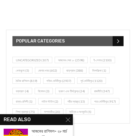
POPULAR CATEGORIES
UNCATEGORIZED
(107)
আজকের সেরা ১০
(2598)
ই-পেপার
(2100)
খেলাধূলো
(5)
জেলার খবর
(602)
ঝাড়গ্রাম
(388)
দিনপঞ্জিকা
(1)
দৈনিক রাশিফল
(819)
পশ্চিম মেদিনীপুর
(2937)
পূর্ব মেদিনীপুর
(1120)
বন্যপ্রাণ
(4)
বিনোদন
(3)
ভ্রমণ এবং তীর্থকেন্দ্র
(24)
রাজনীতি
(347)
রান্না-রেসিপী
(1)
লাইফ স্টাইল
(2)
শরীর স্বাস্থ্য
(15)
শহর মেদিনীপুর
(917)
শিক্ষা ব্যবস্থা
(75)
সম্পাদকীয়
(20)
সাহিত্য ও সংস্কৃতি
(5)
READ ALSO
আজকের রাশিফল- ২৮ মার্চ