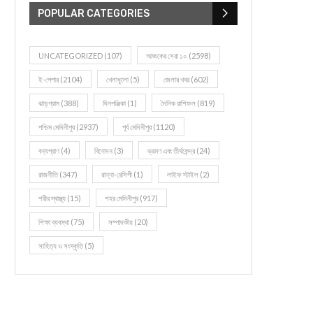
POPULAR CATEGORIES
UNCATEGORIZED
(107)
আজকের সেরা ১০
(2598)
ই-পেপার
(2104)
খেলাধূলো
(5)
জেলার খবর
(602)
ঝাড়গ্রাম
(388)
দিনপঞ্জিকা
(1)
দৈনিক রাশিফল
(819)
পশ্চিম মেদিনীপুর
(2937)
পূর্ব মেদিনীপুর
(1120)
বন্যপ্রাণ
(4)
বিনোদন
(3)
ভ্রমণ এবং তীর্থকেন্দ্র
(24)
রাজনীতি
(347)
রান্না-রেসিপী
(1)
লাইফ স্টাইল
(2)
শরীর স্বাস্থ্য
(15)
শহর মেদিনীপুর
(917)
শিক্ষা ব্যবস্থা
(75)
সম্পাদকীয়
(20)
সাহিত্য ও সংস্কৃতি
(5)