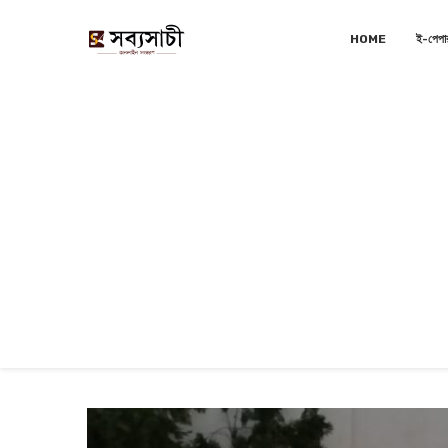
HOME
ই-পেপা