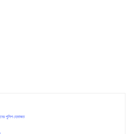
 দিনের পুলিশ হেফাজত
ক