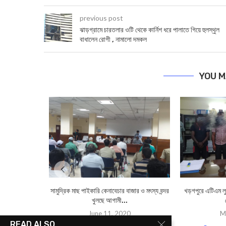
previous post
ঝাড়গ্রামে চারতলার ওটি থেকে কার্নিশ ধরে পালাতে গিয়ে হুলস্থুল
বাধালেন রোগী , নামালো দমকল
YOU M
সামুদ্রিক মাছ পাইকারি কেনাবেচার বাজার ও মৎস্য বন্দর
খড়গপুরে এটিএম লু
খুলছে আগামী...
June 11, 2020
M
READ ALSO