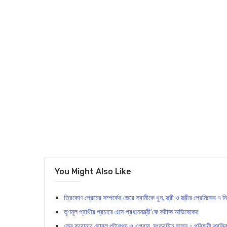
You Might Also Like
ত্রিকোণ প্রেমের সম্পর্কের জেরে স্বামীকে খুন, স্ত্রী ও স্ত্রীর প্রেমিকের ৭
তৃণমূল প্রার্থীর প্রচারে এসে প্রধানমন্ত্রী’কে কটাক্ষ অভিষেকের
ফের করোনার ছোবল পটাশপুর ও এগরায় ,সংক্রমিত হলেন ২ পরিযায়ী শ্রমি