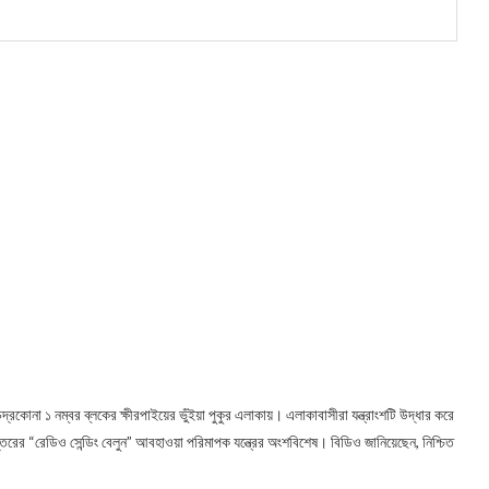
 চন্দ্রকোনা ১ নম্বর ব্লকের ক্ষীরপাইয়ের ভুঁইয়া পুকুর এলাকায়। এলাকাবাসীরা যন্ত্রাংশটি উদ্ধার করে
্তরের “রেডিও সেন্ডিং বেলুন” আবহাওয়া পরিমাপক যন্ত্রের অংশবিশেষ। বিডিও জানিয়েছেন, নিশ্চিত