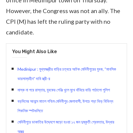
office in Medinipur town on Thursday.
However, the Congress was not an ally. The
CPI (M) has left the ruling party with no
candidate.
You Might Also Like
Medinipur : মুখ্যমন্ত্রীর বাড়ির চত্বরে আটক মেদিনীপুরের যুবক, “মানসিক
ভারসাম্যহীন” দাবি স্ত্রী-র
মাস্ক না পরে রাস্তায়, যুবকের গেঞ্জি খুলে মুখে বাঁধিয়ে বাড়ি পাঠালো পুলিশ
বড়দিনের আনন্দে মাতল পশ্চিম মেদিনীপুর জেলাবাসী, উপচে পড়া ভিড় বিভিন্ন
পিকনিক স্পটগুলিতে
মেদিনীপুরে ডাকাতির উদ্দ্যেশে জড়ো হওয়া ১২ জন দুষ্কৃতী গ্রেফতার, উদ্ধার
অস্ত্র