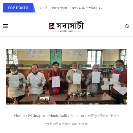
TOP POSTS
আজকের পত্রিকা – ৬ আগস্ট ২০২৬, বৃহস্পতিবার– ২০...
Home
»
Midnapore Municipality Election : মেদিনীপুর পৌরসভা নির্বাচনে
প্রার্থী তালিকা প্রকাশ করল বামফ্রন্ট