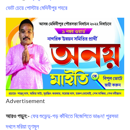
ভোট চেয়ে পোস্টার মেদিনীপুর শহরে
Advertisement
আরও পড়ুন:-
ফের শুভেন্দু-গড় কাঁথিতে বিজেপিতে ভাঙন! পুরসভা
দখলে মরিয়া তৃণমূল