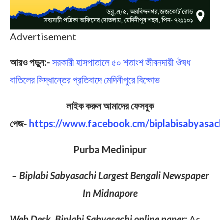
Advertisement
আরও পড়ুন:-
সরকারী হাসপাতালে ৫০ শতাংশ জীবনদায়ী ঔষধ
বাতিলের সিদ্ধান্তের প্রতিবাদে মেদিনীপুরে বিক্ষোভ
লাইক করুন আমাদের ফেসবুক
পেজ-
https://www.facebook.cm/biplabisabyasac
Purba Medinipur
– Biplabi Sabyasachi Largest Bengali Newspaper
In Midnapore
Web Desk, Biplabi Sabyasachi online paper:
As