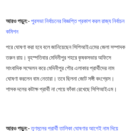
আরও পড়ুন:-
পুরসভা নির্বাচনের বিজ্ঞপ্তি প্রকাশ করল রাজ্য নির্বাচন
কমিশন
পরে ঘোষণা করা হবে বলে জানিয়েছেন সিপিআইএমের জেলা সম্পাদক
তরুন রায়। বৃহস্পতিবার মেদিনীপুর শহরে কৃষকসভার অফিসে
সাংবাদিক সম্মেলন করে মেদিনীপুর পৌর এলাকার প্রার্থীদের নাম
ঘোষণা করলেন বাম নেতারা। তবে ছিলনা জোট সঙ্গী কংগ্রেস।
শাসক দলের কটাক্ষ প্রার্থী না পেয়ে ফাঁকা রেখেছে সিপিআইএম।
Midnapore Municipality Election
আরও পড়ুন:-
তৃণমূলের প্রার্থী তালিকা ঘোষণার আগেই নাম দিয়ে