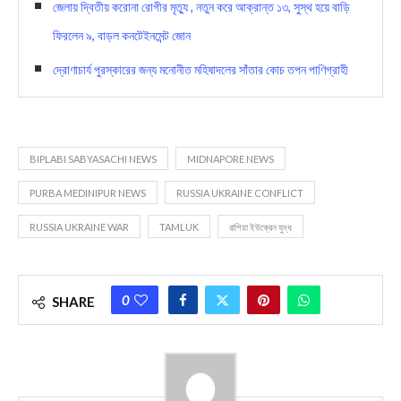
জেলায় দ্বিতীয় করোনা রোগীর মৃত্যু , নতুন করে আক্রান্ত ১৩, সুস্থ হয়ে বাড়ি
ফিরলেন ৯, বাড়ল কনটেইনমেন্ট জোন
দ্রোণাচার্য পুরস্কারের জন্য মনোনীত মহিষাদলের সাঁতার কোচ তপন পাণিগ্রাহী
BIPLABI SABYASACHI NEWS
MIDNAPORE NEWS
PURBA MEDINIPUR NEWS
RUSSIA UKRAINE CONFLICT
RUSSIA UKRAINE WAR
TAMLUK
রাশিয়া ইউক্রেন যুদ্ধ
0
SHARE