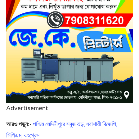
Advertisement
আরও পড়ুন:-
পশ্চিম মেদিনীপুরে সবুজ ঝড়, ধরাশায়ী বিজেপি,
সিপিএম, কংগ্রেস