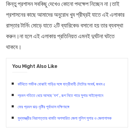
কিন্তু প্রশাসন সবকিছু দেখেও কোনো পদক্ষেপ নিচ্ছেন না।তাই
প্রশাসনের কাছে আমাদের অনুরোধ খুব শ্রীঘ্রই যাতে এই এলাকার
রাস্তার টার্নিং মোড়ে যাতে ২টি ব্যারিকেড বসানো হয় তার ব্যবস্থা
করুন।না হলে এই এলাকায় প্রতিনিয়ত এমনই দুর্ঘটনা ঘটতে
থাকবে।
You Might Also Like
কাঁথিতে পর্যটক বোঝাই গাড়ির সঙ্গে যাত্রীবাহী টোটোর সংঘর্ষ, জখম ৫
প্রবল গতিতে ধেয়ে আসছে ‘যশ’ , রূপ নিতে পারে সুপার সাইক্লোনে
ফের প্রবল ঝড়-বৃষ্টির পূর্বাভাস দক্ষিণবঙ্গে
মুখ্যমন্ত্রীর নিরাপত্তায় খামতি অপসারিত জেলা পুলিশ সুপার ও জেলাশাসক