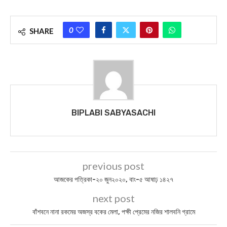
0
SHARE
BIPLABI SABYASACHI
previous post
আজকের পত্রিকা-২০ জুন২০২০, বাং-৫ আষাঢ় ১৪২৭
next post
বাঁশবনে নানা রকমের অজস্র বকের মেলা, পক্ষী প্রেমের নজির শালবনি গ্রামে