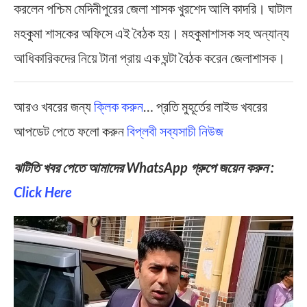
করলেন পশ্চিম মেদিনীপুরের জেলা শাসক খুরশেদ আলি কাদরি। ঘাটাল
মহকুমা শাসকের অফিসে এই বৈঠক হয়। মহকুমাশাসক সহ অন্যান্য
আধিকারিকদের নিয়ে টানা প্রায় এক ঘন্টা বৈঠক করেন জেলাশাসক।
আরও খবরের জন্য
ক্লিক করুন
… প্রতি মুহূর্তের লাইভ খবরের
আপডেট পেতে ফলো করুন
বিপ্লবী সব্যসাচী নিউজ
ঝটিতি খবর পেতে আমাদের WhatsApp গ্রুপে জয়েন করুন :
Click Here