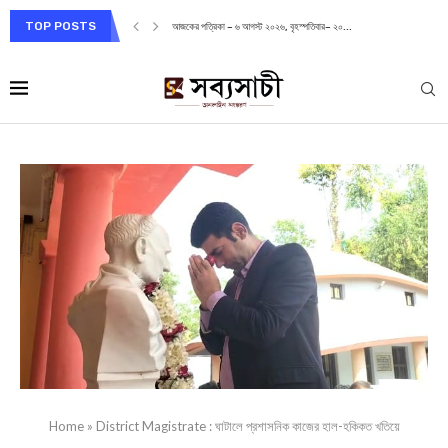
TOP POSTS
আজকের পত্রিকা – ৬ আগস্ট ২০২৬, বৃহস্পতিবার– ২০...
Home
»
District Magistrate : ঘাটালে প্রশাসনিক কাজের হাল-হকিকত খতিয়ে