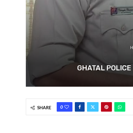
H
GHATAL POLICE : অভিয
0
SHARE