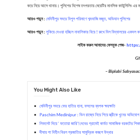
করে নিয়ে আসে থানায়। পুলিশের বিশেষ তৎপরতায় মেয়েটির মানসিক কাউন্সিলিং এর মাধ্
আরও পড়ুন :
মেদিনীপুর সদরে বিপুল পরিমাণে শব্দবাজি মজুত, অভিযান পুলিশের
আরও পড়ুন :
লুকিয়ে দেওয়া হচ্ছিল নাবালিকার বিয়ে ! রুখে দিল বিদ্যালয়ের একদল কন
লাইক করুন আমাদের ফেসবুক পেজ-
https
Gh
– Biplabi Sabyasac
You Might Also Like
মেদিনীপুর সদরে ফের হাতির হানা, ফসলের ব্যপক ক্ষয়ক্ষতি
Paschim Medinipur : ভিন রাজ্যে নিয়ে গিয়ে স্ত্রীকে খুনের অভিযোগ !
লিফলেট দিয়ে ‘ ফতোয়া জারি’!দেবের গ্রামেই কার্যত সামাজিক বয়কটের শিকার
দীঘায় পা বিহীন বিরল প্রজাতির সামুদ্রিক কচ্ছপ উদ্ধার