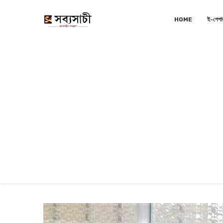
HOME
ই-পেপা