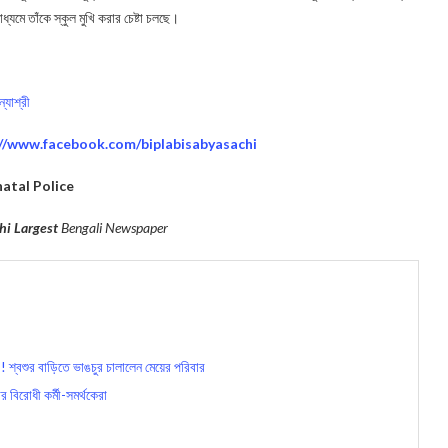
যমে তাঁকে স্কুল মুখি করার চেষ্টা চলছে।
্যাশ্রী
://www.facebook.com/biplabisabyasachi
atal Police
hi Largest
Bengali Newspaper
 শ্বশুর বাড়িতে ভাঙচুর চালালেন মেয়ের পরিবার
 বিরোধী কর্মী-সমর্থকেরা