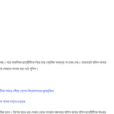
িজনরা। পরে নাবালিকা ছাত্রীটিকে নিয়ে তার প্রেমিক অন্যত্র গা ঢাকা দেয়। তারপরেই ঘাটাল থানায়
ীকে ফেরাতে তৎপর হয়ে ওঠে পুলিশ।
কা সফরে পৌঁছে গেলেন বিদ্যাসাগরের জন্মভূমিতে
েলা শাসক দপ্তর চত্বরে
মিক যুগল। বিশেষ সুত্র ধরে সেখান থেকে গতকাল মঙ্গলবার ঘাটাল থানার পুলিশ ছাত্রীটিকে উদ্ধার