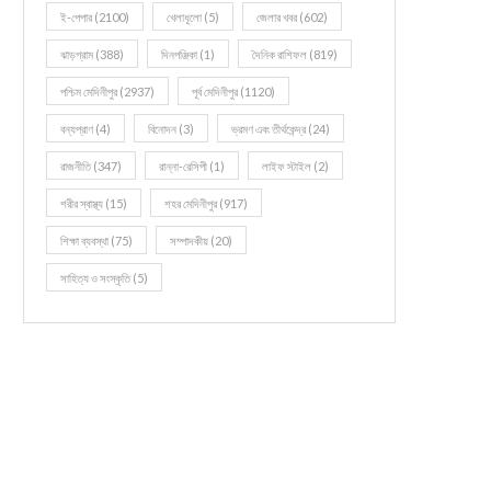
ই-পেপার
(2100)
খেলাধূলো
(5)
জেলার খবর
(602)
ঝাড়গ্রাম
(388)
দিনপঞ্জিকা
(1)
দৈনিক রাশিফল
(819)
পশ্চিম মেদিনীপুর
(2937)
পূর্ব মেদিনীপুর
(1120)
বন্যপ্রাণ
(4)
বিনোদন
(3)
ভ্রমণ এবং তীর্থকেন্দ্র
(24)
রাজনীতি
(347)
রান্না-রেসিপী
(1)
লাইফ স্টাইল
(2)
শরীর স্বাস্থ্য
(15)
শহর মেদিনীপুর
(917)
শিক্ষা ব্যবস্থা
(75)
সম্পাদকীয়
(20)
সাহিত্য ও সংস্কৃতি
(5)