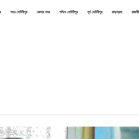
র
শহর মেদিনীপুর
জেলার খবর
পশ্চিম মেদিনীপুর
পূর্ব মেদিনীপুর
ঝাড়গ্রাম
রাজনী