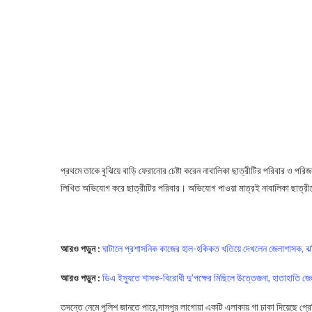
প্রথমে তাকে বুঝিয়ে বাড়ি ফেরানোর চেষ্টা করেন নাবালিকা ছাত্রীটির পরিবার ও পর
লিখিত অভিযোগ করে ছাত্রীটির পরিবার। অভিযোগ পাওয়া মাত্রই নাবালিকা ছাত্র
Ghatal Police
আরও পড়ুন :
ঘাটালে প্রশাসনিক কাজের হাল-হকিকত খতিয়ে দেখলেন জেলাশাসক, ঝটি
আরও পড়ুন :
ডিএ ইস্যুতে শাসক-বিরোধী দু’পক্ষের মিছিলে উত্তেজনা, হাতাহাতি জ
তদন্তে নেমে পুলিশ জানতে পারে,দাসপুর লাগোয়া একটি এলাকায় গা ঢাকা দিয়েছে প্রে