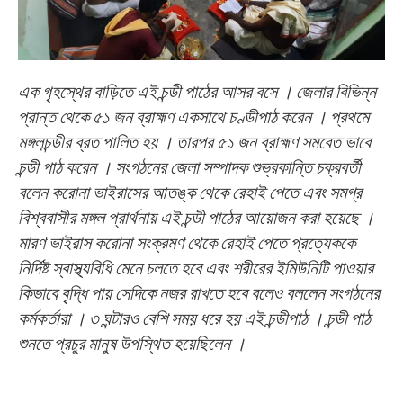
এক গৃহস্থের বাড়িতে এই চন্ডী পাঠের আসর বসে । জেলার বিভিন্ন
প্রান্ত থেকে ৫১ জন ব্রাহ্মণ একসাথে চণ্ডীপাঠ করেন । প্রথমে
মঙ্গলচন্ডীর ব্রত পালিত হয় । তারপর ৫‍১ জন ব্রাহ্মণ সমবেত ভাবে
চন্ডী পাঠ করেন । সংগঠনের জেলা সম্পাদক শুভ্রকান্তি চক্রবর্তী
বলেন করোনা ভাইরাসের আতঙ্ক থেকে রেহাই পেতে এবং সমগ্র
বিশ্ববাসীর মঙ্গল প্রার্থনায় এই চন্ডী পাঠের আয়োজন করা হয়েছে ।
মারণ ভাইরাস করোনা সংক্রমণ থেকে রেহাই পেতে প্রত্যেককে
নির্দিষ্ট স্বাস্থ্যবিধি মেনে চলতে হবে এবং শরীরের ইমিউনিটি পাওয়ার
কিভাবে বৃদ্ধি পায় সেদিকে নজর রাখতে হবে বলেও বললেন সংগঠনের
কর্মকর্তারা । ৩ ঘন্টারও বেশি সময় ধরে হয় এই চন্ডীপাঠ । চন্ডী পাঠ
শুনতে প্রচুর মানুষ উপস্থিত হয়েছিলেন ।