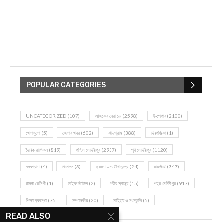
POPULAR CATEGORIES
UNCATEGORIZED
(107)
আজকের সেরা ১০
(2598)
ই-পেপার
(2100)
খেলাধূলো
(5)
জেলার খবর
(602)
ঝাড়গ্রাম
(388)
দিনপঞ্জিকা
(1)
দৈনিক রাশিফল
(819)
পশ্চিম মেদিনীপুর
(2937)
পূর্ব মেদিনীপুর
(1120)
বন্যপ্রাণ
(4)
বিনোদন
(3)
ভ্রমণ এবং তীর্থকেন্দ্র
(24)
রাজনীতি
(347)
রান্না-রেসিপী
(1)
লাইফ স্টাইল
(2)
শরীর স্বাস্থ্য
(15)
শহর মেদিনীপুর
(917)
শিক্ষা ব্যবস্থা
(75)
সম্পাদকীয়
(20)
সাহিত্য ও সংস্কৃতি
(5)
READ ALSO