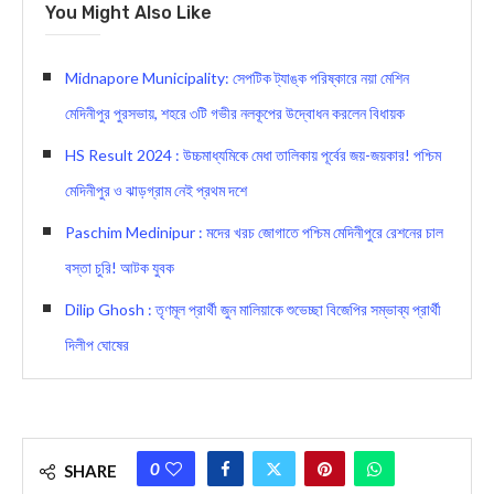
You Might Also Like
Midnapore Municipality: সেপটিক ট্যাঙ্ক পরিষ্কারে নয়া মেশিন
মেদিনীপুর পুরসভায়, শহরে ৩টি গভীর নলকূপের উদ্বোধন করলেন বিধায়ক
HS Result 2024 : উচ্চমাধ্যমিকে মেধা তালিকায় পূর্বের জয়-জয়কার! পশ্চিম
মেদিনীপুর ও ঝাড়গ্রাম নেই প্রথম দশে
Paschim Medinipur : মদের খরচ জোগাতে পশ্চিম মেদিনীপুরে রেশনের চাল
বস্তা চুরি! আটক যুবক
Dilip Ghosh : তৃণমূল প্রার্থী জুন মালিয়াকে শুভেচ্ছা বিজেপির সম্ভাব্য প্রার্থী
দিলীপ ঘোষের
0
SHARE