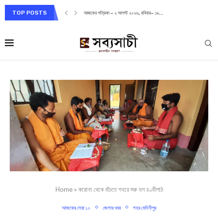
TOP POSTS
আজকের পত্রিকা – ২ আগস্ট ২০২৬, রবিবার– ১৬...
Home
»
করোনা থেকে বাঁচতে শহরে শুরু হল চণ্ডীপাঠ
আজকের সেরা ১০
জেলার খবর
শহর মেদিনীপুর