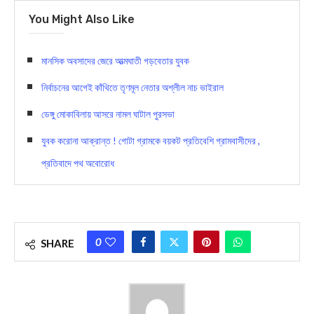
You Might Also Like
মানসিক অবসাদের জেরে আত্মঘাতী গড়বেতার যুবক
নির্বাচনের আগেই কাঁথিতে তৃণমূল নেতার অশ্লীল নাচ ভাইরাল
ডেঙ্গু মোকাবিলায় আসরে নামল ঘাটাল পুরসভা
যুবক করোনা আক্রান্ত ! গোটা গ্রামকে বয়কট প্রতিবেশি গ্রামবাসীদের ,
প্রতিবাদে পথ অবোরোধ
0
SHARE