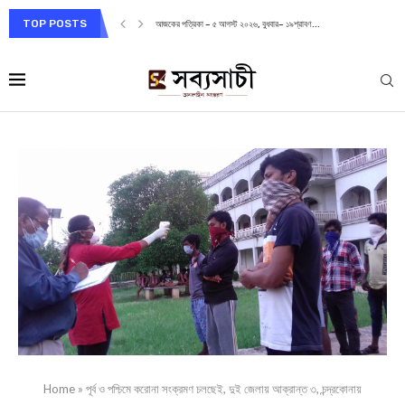
TOP POSTS
আজকের পত্রিকা – ৫ আগস্ট ২০২৬, বুধবার– ১৯শ্রাবণ...
Home
»
পূর্ব ও পশ্চিমে করোনা সংক্রমণ চলছেই, দুই জেলায় আক্রান্ত ৩, চন্দ্রকোনায়