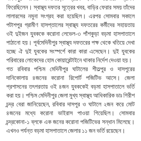
ফিরেছিলেন। স্বাস্থ্য দফতর সূত্রের খবর, বাড়ির ফেরার সময় তাঁদের
লালারসের নমুনা সংগ্রহ করা হয়েছিল। এরপর সোমবার সকালে
পটাশপুর গ্রামীণ হাসপ্তালের স্বাস্থ্য দফতরের কর্মীদের সহায়তায়
ওই দুইজন যুবককে করোনা লেভেল-৩ পাঁশকুড়া বড়মা হাসপাতালে
পাঠানো হয়। পূর্বমেদিনীপুর স্বাস্থ্য দফতরের পক্ষ থেকে খতিয়ে দেখা
হচ্ছে ঐ দুই যুবকের সংস্পর্শে কারা কারা এসেছেন। দুই যুবকের
পরিবারের লোকেদের হোম কোয়ারেন্টাইনে থাকার নির্দেশ দেওয়া হয়।
গত রবিবার পশ্চিম মেদিনীপুর ঘাটালের শীতল্পুর ও দাসপুরের
দানিকোলায় ৪জনের করোনা রিপোর্ট পজিটিভ আসে। জেলা
প্রশাসনের তৎপরতায় ওই ৪জন যুবককেই বড়মা হাসপাতালে ভর্তি
করা হয়। পশ্চিম মেদিনীপুর জেলা মুখ্য স্বাস্থ্য আধিকারিক ডাঃ গিরীশ
চন্দ্র বেরা জানিয়েছেন, রবিবার দাসপুর ও ঘাটালে ২জন করে মোট
৪জনের মধ্যে করোনা ভাইরাস পাওয়া গিয়েছিল। সোমবার
চন্দ্রকোনা-১ ব্লকে এক জনের করোনা পজিটিভের সন্ধান মিলেছে।
এখনও পর্যন্ত বড়মা হাসপাতালে জেলার ১১ জন ভর্তি রয়েছেন।