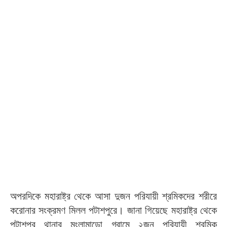
অপরদিকে মহারাষ্ট্র থেকে আসা দুজন পরিযায়ী শ্রমিকদের শরীরে
করোনার সংক্রমণ মিলল পটাশপুরে। জানা গিয়েছে মহারাষ্ট্র থেকে
পটাশপুর থানার মংলামাড়ো গ্রামে ২জন পরিযায়ী শ্রমিক