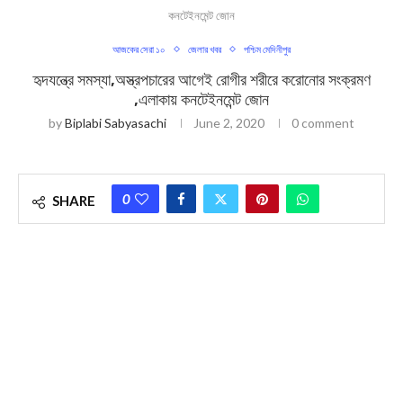
কনটেইনমেন্ট জোন
আজকের সেরা ১০
জেলার খবর
পশ্চিম মেদিনীপুর
হৃদযন্ত্রে সমস্যা,অস্ত্রপচারের আগেই রোগীর শরীরে করোনাের সংক্রমণ
,এলাকায় কনটেইনমেন্ট জোন
by
Biplabi Sabyasachi
June 2, 2020
0 comment
0
SHARE