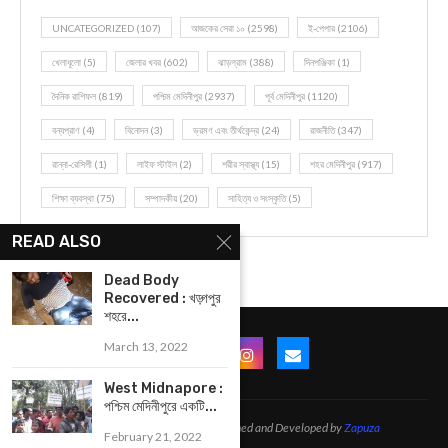
UNCATEGORIZED
(107)
আজকের সেরা ১০
(2598)
ই-পেপার
(2106)
খেলাধূলো
(5)
জেলার খবর
(602)
ঝাড়গ্রাম
(388)
দিনপঞ্জিকা
(1)
দৈনিক রাশিফল
(819)
পশ্চিম মেদিনীপুর
(2937)
পূর্ব মেদিনীপুর
(1120)
বন্যপ্রাণ
(4)
বিনোদন
(3)
ভ্রমণ এবং তীর্থকেন্দ্র
(24)
রাজনীতি
(347)
রান্না-রেসিপী
(1)
লাইফ স্টাইল
(2)
শরীর স্বাস্থ্য
(15)
শহর মেদিনীপুর
(917)
শিক্ষা ব্যবস্থা
(75)
সম্পাদকীয়
(20)
সাহিত্য ও সংস্কৃতি
(5)
READ ALSO
Dead Body
Recovered : খড়্গপুর
শহরে...
March 13, 2022
West Midnapore :
পশ্চিম মেদিনীপুরে একটি...
@2021 - All Right Reserved. Designed and Developed by
Zapuza
February 21, 2022