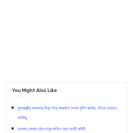
You Might Also Like
মুখ্যমন্ত্রীর জনসভায় বিপুল ভিড় সামলাতে তৎপর পুলিশ কর্তারা, খতিয়ে দেখছেন
সবকিছু
বেলদায় লোকাল ট্রেন চালুর দাবিতে সরব যাত্রী কমিটি