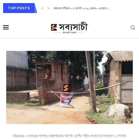
TOP POSTS
আজকের পত্রিকা – ৫ আগস্ট ২০২৬, বুধবার– ১৯শ্রাবণ...
Home
»
হৃদযন্ত্রে সমস্যা,অস্ত্রপচারের আগেই রোগীর শরীরে করোনাের সংক্রমণ ,এলাকায়