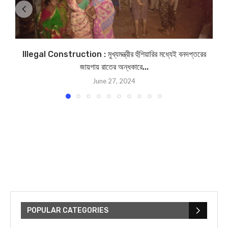
Illegal Construction : মুখ্যমন্ত্রীর হুঁশিয়ারির মধ্যেই বনদপ্তরের
M
জায়গায় রাতের অন্ধকারে...
June 27, 2024
POPULAR CATEGORIES