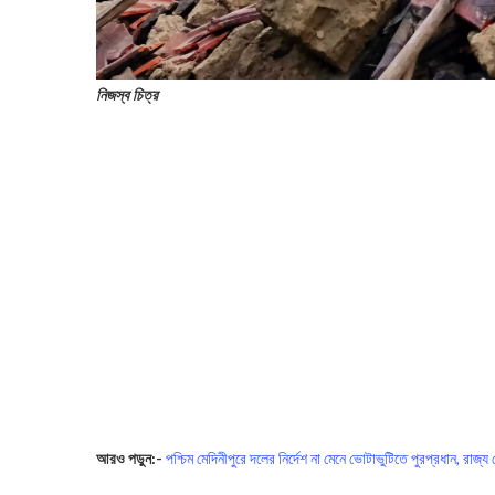
নিজস্ব চিত্র
আরও পড়ুন:-
পশ্চিম মেদিনীপুরে দলের নির্দেশ না মেনে ভোটাভুটিতে পুরপ্রধান, রাজ