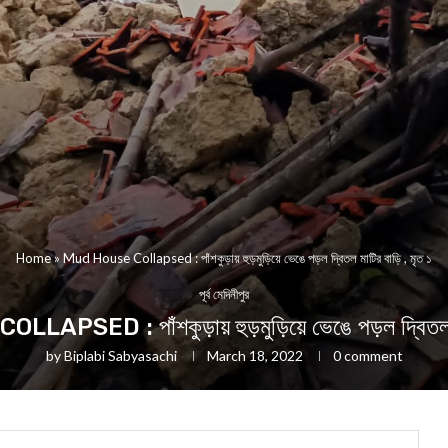
Home
»
Mud House Collapsed : পাঁশকুড়ায় হুড়মুড়িয়ে ভেঙে পড়ল দ্বিতল মাটির বাড়ি , মৃত ১
পূর্ব মেদিনীপুর
PSED : পাঁশকুড়ায় হুড়মুড়িয়ে ভেঙে পড়ল দ্বিতল মা
by
Biplabi Sabyasachi
March 18, 2022
0 comment