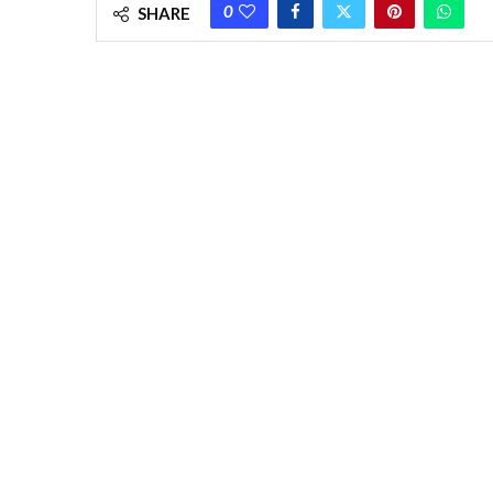
0
SHARE
A two-storey mud house collapsed in Panshkura, 1 dead