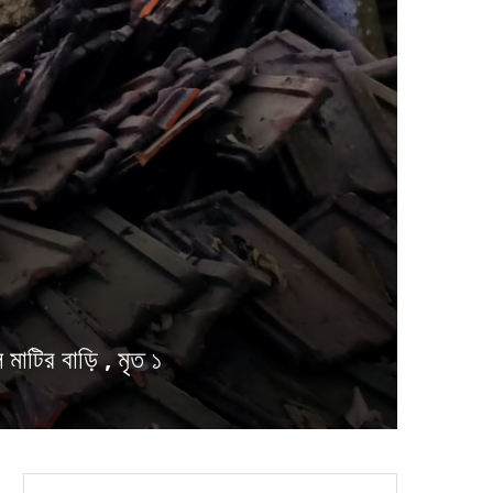
টির বাড়ি , মৃত ১