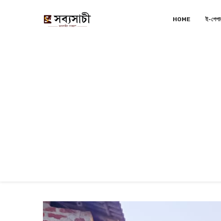
HOME
ই-পেপা