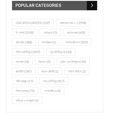
POPULAR CATEGORIES
UNCATEGORIZED
(107)
আজকের সেরা ১০
(2598)
ই-পেপার
(2100)
খেলাধূলো
(5)
জেলার খবর
(602)
ঝাড়গ্রাম
(388)
দিনপঞ্জিকা
(1)
দৈনিক রাশিফল
(819)
পশ্চিম মেদিনীপুর
(2937)
পূর্ব মেদিনীপুর
(1120)
বন্যপ্রাণ
(4)
বিনোদন
(3)
ভ্রমণ এবং তীর্থকেন্দ্র
(24)
রাজনীতি
(347)
রান্না-রেসিপী
(1)
লাইফ স্টাইল
(2)
শরীর স্বাস্থ্য
(15)
শহর মেদিনীপুর
(917)
শিক্ষা ব্যবস্থা
(75)
সম্পাদকীয়
(20)
সাহিত্য ও সংস্কৃতি
(5)