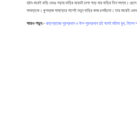
হঠাৎ করেই বাড়ি ভেঙে পড়ায় বাড়ির মধ‍্যেই চাপা পড়ে যায় বাড়ির তিন সদস‍্য। ছেলে ও
সামন্তকে। কুশধ্বজ সামন্তের পাশেই নতুন বাড়ির কাজ চলছিলো। তার মাঝেই এমন
আরও পড়ুন:-
ঝাড়গ্রামের পুরপ্রধান ও উপ-পুরপ্রধান দুই পদেই মহিলা মুখ, নিলেন