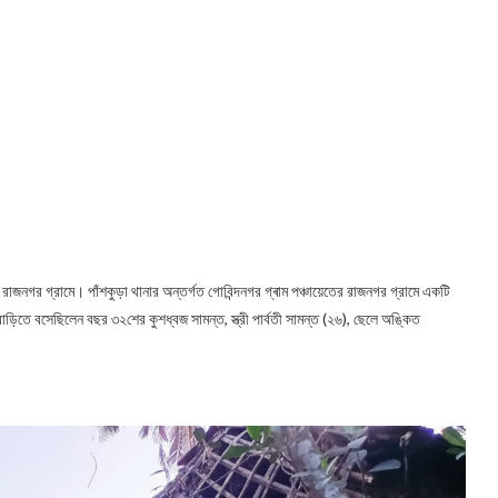
রাজনগর গ্রামে। পাঁশকুড়া থানার অন্তর্গত গোবিন্দনগর গ্ৰাম পঞ্চায়েতের রাজনগর গ্রামে একটি
ড়িতে বসেছিলেন বছর ৩২শের কুশধ্বজ সামন্ত, স্ত্রী পার্বতী সামন্ত (২৬), ছেলে অঙ্কিত