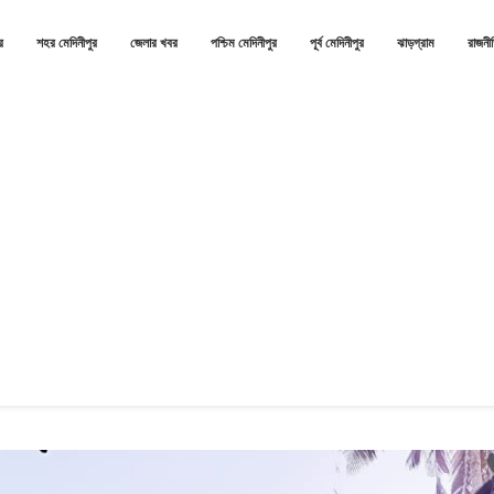
র
শহর মেদিনীপুর
জেলার খবর
পশ্চিম মেদিনীপুর
পূর্ব মেদিনীপুর
ঝাড়গ্রাম
রাজনী