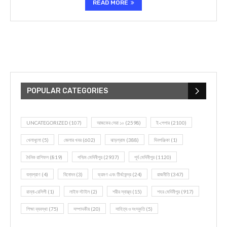
READ MORE
POPULAR CATEGORIES
UNCATEGORIZED
(107)
আজকের সেরা ১০
(2598)
ই-পেপার
(2100)
খেলাধূলো
(5)
জেলার খবর
(602)
ঝাড়গ্রাম
(388)
দিনপঞ্জিকা
(1)
দৈনিক রাশিফল
(819)
পশ্চিম মেদিনীপুর
(2937)
পূর্ব মেদিনীপুর
(1120)
বন্যপ্রাণ
(4)
বিনোদন
(3)
ভ্রমণ এবং তীর্থকেন্দ্র
(24)
রাজনীতি
(347)
রান্না-রেসিপী
(1)
লাইফ স্টাইল
(2)
শরীর স্বাস্থ্য
(15)
শহর মেদিনীপুর
(917)
শিক্ষা ব্যবস্থা
(75)
সম্পাদকীয়
(20)
সাহিত্য ও সংস্কৃতি
(5)