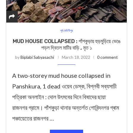
পূর্ব মেদিনীপুর
MUD HOUSE COLLAPSED : পাঁশকুড়ায় হুড়মুড়িয়ে ভেঙে
পড়ল দ্বিতল মাটির বাড়ি , মৃত ১
by
Biplabi Sabyasachi
March 18, 2022
0 comment
A two-storey mud house collapsed in
Panshkura, 1 dead ওয়েব ডেস্ক, বিপ্লবী সব্যসাচী
পত্রিকা অনলাইন : দোল উৎসবের দিনে বিষাদের ছায়া
রাজনগর গ্রামে। পাঁশকুড়া থানার অন্তর্গত গোবিন্দনগর গ্ৰাম
পঞ্চায়েতের রাজনগর …