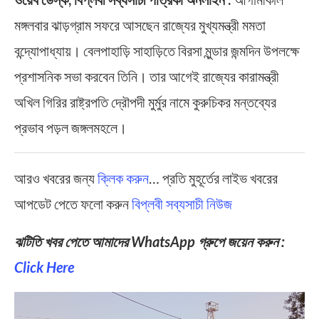
মঙ্গলবার ঝাড়গ্রাম সফরে আসছেন রাজ্যের মুখ্যমন্ত্রী মমতা
বন্দ্যোপাধ্যায়। বেলপাহাড়ি সাহাড়িতে বিরসা মুন্ডার জন্মদিন উপলক্ষে
প্রশাসনিক সভা করবেন তিনি। তার আগেই রাজ্যের কারামন্ত্রী
অখিল গিরির রাষ্ট্রপতি দ্রৌপদী মুর্মুর নামে কুরুচিকর মন্তব্যের
প্রভাব পড়ল জঙ্গলমহলে।
আরও খবরের জন্য
ক্লিক করুন
… প্রতি মুহূর্তের লাইভ খবরের
আপডেট পেতে ফলো করুন
বিপ্লবী সব্যসাচী নিউজ
ঝটিতি খবর পেতে আমাদের WhatsApp গ্রুপে জয়েন করুন :
Click Here