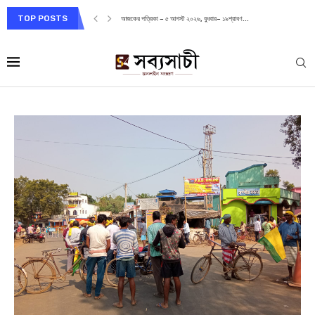
TOP POSTS
আজকের পত্রিকা – ৫ আগস্ট ২০২৬, বুধবার– ১৯শ্রাবণ...