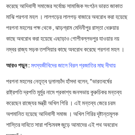
করেছে আদিবাসী সমাজের সর্বোচ্চ সামাজিক সংগঠন ভারত জাকাত
মাঝি পরগনা মহল । লালগড়ের লালগড় বাজারে অবরোধ করা হয়েছে
পরগনা মহলের পক্ষ থেকে , ঝাড়গ্রাম মেদিনীপুর রাস্তা ধেরুয়ার
কাছে অবরোধ করা হয়েছে এছাড়াও গোপীবল্লভপুর যাওয়ার নয়
নম্বর রাজ্য সড়ক তপসিয়ার কাছে অবরোধ করেছে পরগনা মহল ।
আরও পড়ুন :
মৎস্যজীবিদের জালে বিরল প্রজাতির মাছ দীঘায়
পরগনা মহলের নেতৃত্ব দুলালচাঁদ হাঁসদা বলেন, “ভারতবর্ষের
রাষ্ট্রপতি দ্রপতি মুর্মুর নামে প্রকাশ্য জনসভায় কুরুচিকর মন্তব্য
করেছেন রাজ্যের মন্ত্রী অখিল গিরি । এই মন্তব্য জেরে চরম
অপমানিত হয়েছে আদিবাসী সমাজ । অখিল গিরির দৃষ্টান্তমূলক
শাস্তির দাবিতে সারা পশ্চিমবঙ্গ জুড়ে আমাদের এই পথ অবরোধ