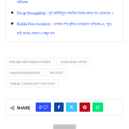
অভিষেক
Drug Smuggling : পূর্ব মেদিনীপুরে লক্ষাধিক টাকার মাদক সহ গ্রেফতার ২
Belda Fire Incident : বেলদার শিব মন্দিরে ভোররাতে অগ্নিকাণ্ড, পুড়ে
ছাই ফলের দোকান ও মজুদ ফল
BIPLABI SABYASACHI NEWS
JHARGRAM NEWS
MAMATA BANJERJEE
PROTEST
TRIBAL COMMUNITY PROTEST
0
SHARE