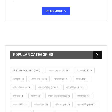
READ MORE
POPULAR CATEGORIES
UNCATEGORIZED
(107)
আজকের সেরা ১০
(2598)
ই-পেপার
(2104)
খেলাধূলো
(5)
জেলার খবর
(602)
ঝাড়গ্রাম
(388)
দিনপঞ্জিকা
(1)
দৈনিক রাশিফল
(819)
পশ্চিম মেদিনীপুর
(2937)
পূর্ব মেদিনীপুর
(1120)
বন্যপ্রাণ
(4)
বিনোদন
(3)
ভ্রমণ এবং তীর্থকেন্দ্র
(24)
রাজনীতি
(347)
রান্না-রেসিপী
(1)
লাইফ স্টাইল
(2)
শরীর স্বাস্থ্য
(15)
শহর মেদিনীপুর
(917)