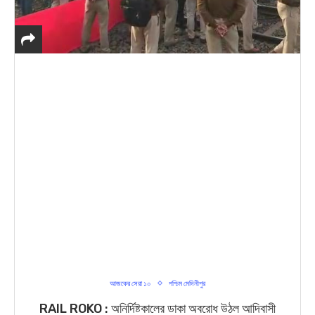
আজকের সেরা ১০
পশ্চিম মেদিনীপুর
RAIL ROKO : অনির্দিষ্টকালের ডাকা অবরোধ উঠল আদিবাসী