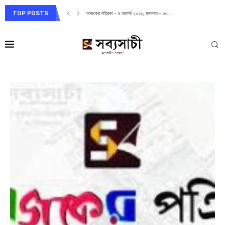
TOP POSTS
আজকের পত্রিকা – ৪ আগস্ট ২০২৬, মঙ্গলবার– ১৮...