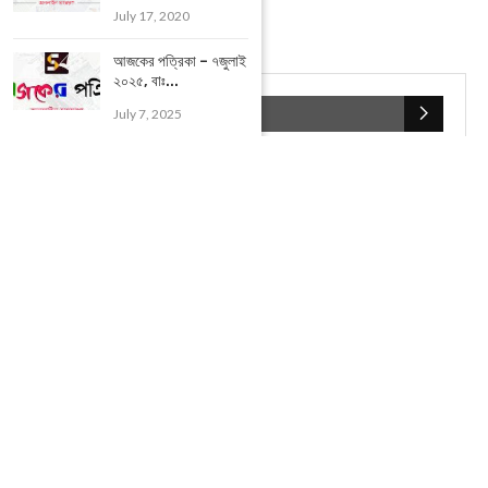
July 17, 2020
আজকের পত্রিকা – ৭জুলাই
২০২৫, বাঃ...
POPULAR CATEGORIES
July 7, 2025
UNCATEGORIZED
(107)
আজকের সেরা ১০
(2598)
ই-পেপার
(2102)
খেলাধূলো
(5)
জেলার খবর
(602)
ঝাড়গ্রাম
(388)
দিনপঞ্জিকা
(1)
দৈনিক রাশিফল
(819)
পশ্চিম মেদিনীপুর
(2937)
পূর্ব মেদিনীপুর
(1120)
বন্যপ্রাণ
(4)
বিনোদন
(3)
ভ্রমণ এবং তীর্থকেন্দ্র
(24)
রাজনীতি
(347)
রান্না-রেসিপী
(1)
লাইফ স্টাইল
(2)
শরীর স্বাস্থ্য
(15)
শহর মেদিনীপুর
(917)
শিক্ষা ব্যবস্থা
(75)
সম্পাদকীয়
(20)
সাহিত্য ও সংস্কৃতি
(5)